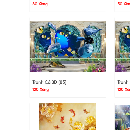
80 Xèng
50 Xè
Tranh Cá 3D (85)
Tranh
120 Xèng
120 Xè