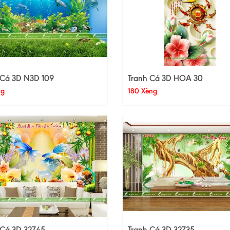
 Cá 3D N3D 109
Tranh Cá 3D HOA 30
ng
180 Xèng
 Cá 3D 32745
Tranh Cá 3D 32735