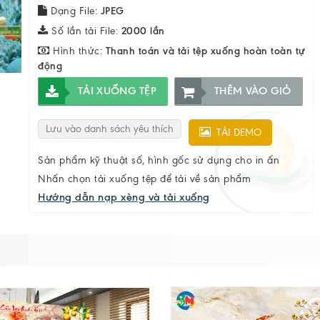
Dạng File:
JPEG
Số lần tải File:
2000 lần
Hình thức:
Thanh toán và tải tệp xuống hoàn toàn tự
động
TẢI XUỐNG TỆP
THÊM VÀO GIỎ
Lưu vào danh sách yêu thích
TẢI DEMO
Sản phẩm kỹ thuật số, hình gốc sử dụng cho in ấn
Nhấn chọn tải xuống tệp để tải về sản phẩm
Hướng dẫn nạp xèng và tải xuống