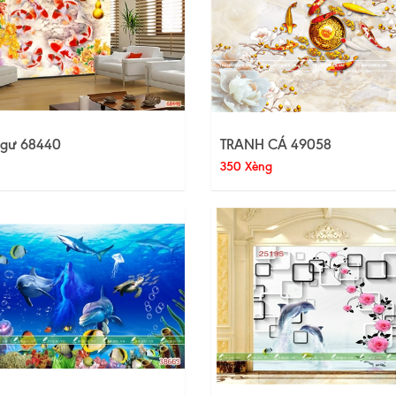
gư 68440
TRANH CÁ 49058
350 Xèng