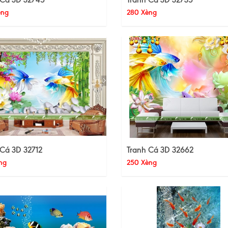
èng
280 Xèng
 Cá 3D 32712
Tranh Cá 3D 32662
ng
250 Xèng