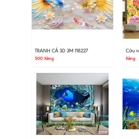
TRANH CÁ 3D 3M 118227
Cửu n
500 Xèng
Xèng