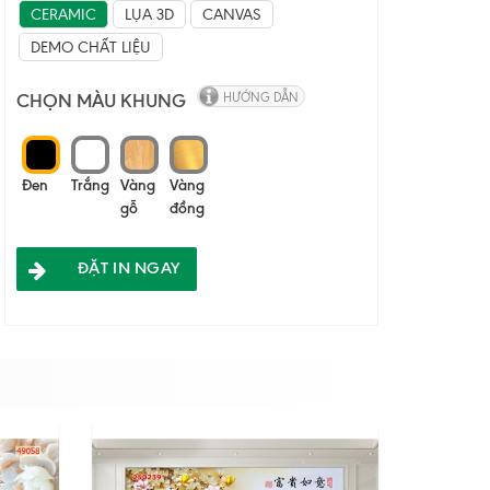
CERAMIC
LỤA 3D
CANVAS
DEMO CHẤT LIỆU
CHỌN MÀU KHUNG
HƯỚNG DẪN
Đen
Trắng
Vàng
Vàng
gỗ
đồng
ĐẶT IN NGAY