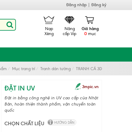
Đăng nhập
|
Đăng ký
Nạp
Nâng
Giỏ hàng
Xèng
cấp Vip
0
mục
hẩm
Mục trang trí
Tranh dán tường
TRANH CÁ 3D
ĐẶT IN UV
3mpic.vn
Đặt in bằng công nghệ in UV cao cấp của Nhật
Bản, hoàn thiện thành phẩm, vận chuyển toàn
quốc
CHỌN CHẤT LIỆU
HƯỚNG DẪN