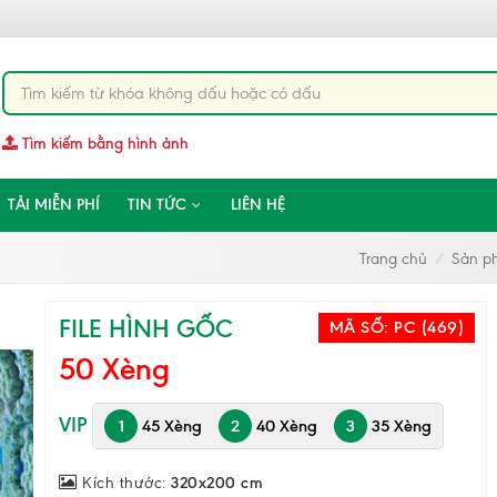
Tìm kiếm bằng hình ảnh
TẢI MIỄN PHÍ
TIN TỨC
LIÊN HỆ
Trang chủ
Sản p
FILE HÌNH GỐC
MÃ SỐ:
PC (469)
50 Xèng
VIP
1
45 Xèng
2
40 Xèng
3
35 Xèng
Kích thước:
320x200 cm