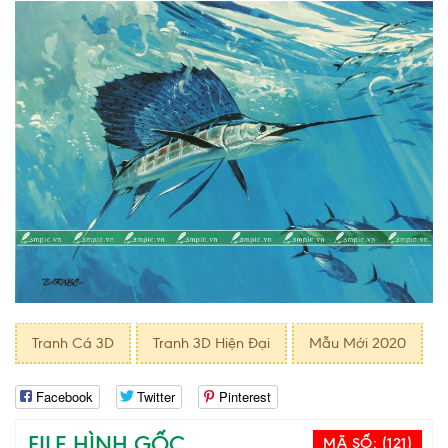
Tranh Cá 3D
Tranh 3D Hiện Đại
Mẫu Mới 2020
Facebook
Twitter
Pinterest
FILE HÌNH GỐC
MÃ SỐ:
(121)