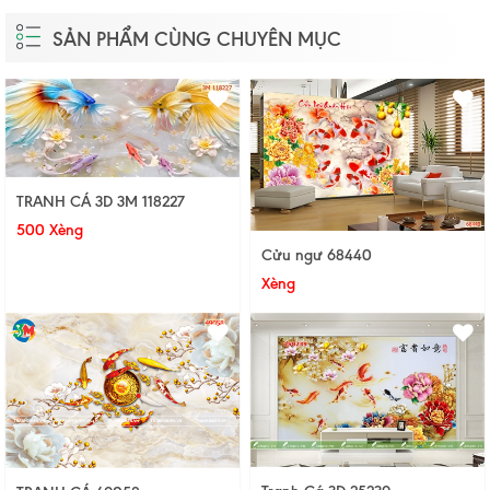
SẢN PHẨM CÙNG CHUYÊN MỤC
TRANH CÁ 3D 3M 118227
500 Xèng
Cửu ngư 68440
Xèng