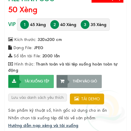
50 Xèng
VIP
1
45 Xèng
2
40 Xèng
3
35 Xèng
Kích thước:
320x200 cm
Dạng File:
JPEG
Số lần tải File:
2000 lần
Hình thức:
Thanh toán và tải tệp xuống hoàn toàn tự
động
TẢI XUỐNG TỆP
THÊM VÀO GIỎ
Lưu vào danh sách yêu thích
TẢI DEMO
Sản phẩm kỹ thuật số, hình gốc sử dụng cho in ấn
Nhấn chọn tải xuống tệp để tải về sản phẩm
Hướng dẫn nạp xèng và tải xuống