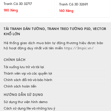
Tranh Cá 3D 32717
Tranh Cá 3D 32691
180 Xèng
160 Xèng
TẢI TRANH DÁN TƯỜNG, TRANH TREO TƯỜNG PSD, VECTOR
KHỔ LỚN
Hệ thống giao dịch mua bán tự động thương hiệu được bảo
hộ hoạt động duy nhất với tên miền
https://3mpic.vn/
CHÍNH SÁCH
Tải xuống lưu trữ và tải lại
Thành viên vip và các quyền lợi
Chính sách đổi trả và bảo hành
Chính sách hoàn tiền
HƯỚNG DẪN SỬ DỤNG
Sử dụng thư viện hình demo
Cách sử dụng file và những lưu ý