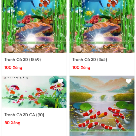
Tranh Cá 3D (1849)
Tranh Cá 3D (365)
100 Xèng
100 Xèng
Tranh Cá 3D CA (90)
50 Xèng