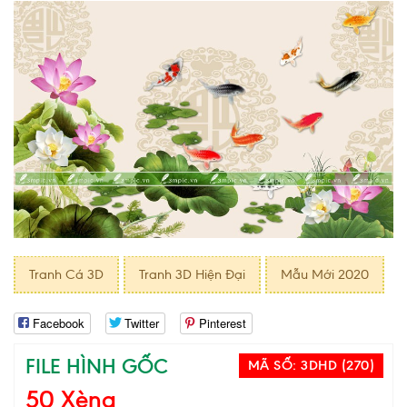
Tranh Cá 3D
Tranh 3D Hiện Đại
Mẫu Mới 2020
Facebook
Twitter
Pinterest
FILE HÌNH GỐC
MÃ SỐ:
3DHD (270)
50 Xèng