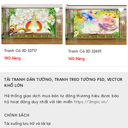
Tranh Cá 3D 32717
Tranh Cá 3D 32691
180 Xèng
160 Xèng
TẢI TRANH DÁN TƯỜNG, TRANH TREO TƯỜNG PSD, VECTOR
KHỔ LỚN
Hệ thống giao dịch mua bán tự động thương hiệu được bảo
hộ hoạt động duy nhất với tên miền
https://3mpic.vn/
CHÍNH SÁCH
Tải xuống lưu trữ và tải lại