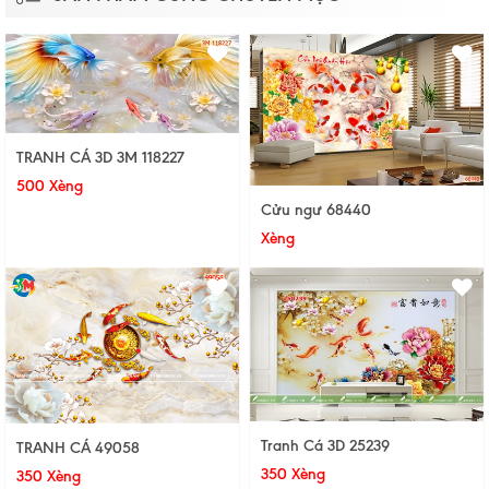
TRANH CÁ 3D 3M 118227
500 Xèng
Cửu ngư 68440
Xèng
Tranh Cá 3D 25239
TRANH CÁ 49058
350 Xèng
350 Xèng