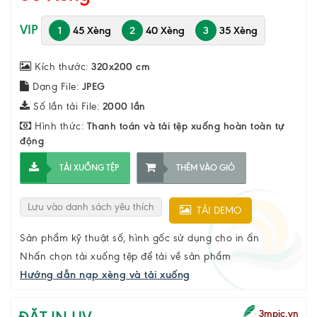
VIP
1
45 Xèng
2
40 Xèng
3
35 Xèng
Kích thước:
320x200 cm
Dạng File:
JPEG
Số lần tải File:
2000 lần
Hình thức:
Thanh toán và tải tệp xuống hoàn toàn tự
động
TẢI XUỐNG TỆP
THÊM VÀO GIỎ
Lưu vào danh sách yêu thích
TẢI DEMO
Sản phẩm kỹ thuật số, hình gốc sử dụng cho in ấn
Nhấn chọn tải xuống tệp để tải về sản phẩm
Hướng dẫn nạp xèng và tải xuống
3mpic.vn