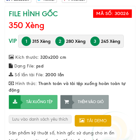
FILE HÌNH GỐC
MÃ SỐ:
30026
350 Xèng
VIP
1
315 Xèng
2
280 Xèng
3
245 Xèng
Kích thước:
320x200 cm
Dạng File:
psd
Số lần tải File:
2000 lần
Hình thức:
Thanh toán và tải tệp xuống hoàn toàn tự
động
TẢI XUỐNG TỆP
THÊM VÀO GIỎ
Lưu vào danh sách yêu thích
TẢI DEMO
Sản phẩm kỹ thuật số, hình gốc sử dụng cho in ấn