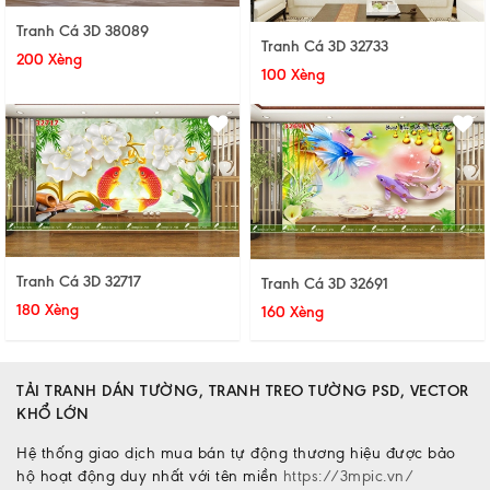
Tranh Cá 3D 38089
Tranh Cá 3D 32733
200 Xèng
100 Xèng
Tranh Cá 3D 32717
Tranh Cá 3D 32691
180 Xèng
160 Xèng
TẢI TRANH DÁN TƯỜNG, TRANH TREO TƯỜNG PSD, VECTOR
KHỔ LỚN
Hệ thống giao dịch mua bán tự động thương hiệu được bảo
hộ hoạt động duy nhất với tên miền
https://3mpic.vn/