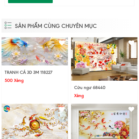
SẢN PHẨM CÙNG CHUYÊN MỤC
TRANH CÁ 3D 3M 118227
500 Xèng
Cửu ngư 68440
Xèng