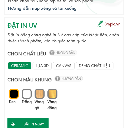
Nhấn chọn tải xuống tệp để tải về sản phẩm
Hướng dẫn nạp xèng và tải xuống
ĐẶT IN UV
3mpic.vn
Đặt in bằng công nghệ in UV cao cấp của Nhật Bản, hoàn
thiện thành phẩm, vận chuyển toàn quốc
CHỌN CHẤT LIỆU
HƯỚNG DẪN
CERAMIC
LỤA 3D
CANVAS
DEMO CHẤT LIỆU
CHỌN MÀU KHUNG
HƯỚNG DẪN
Đen
Trắng
Vàng
Vàng
gỗ
đồng
ĐẶT IN NGAY