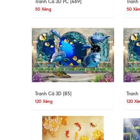
Tranh Cá 3D PC (469)
Tranh 
50 Xèng
50 Xè
Tranh Cá 3D (85)
Tranh
120 Xèng
120 Xè