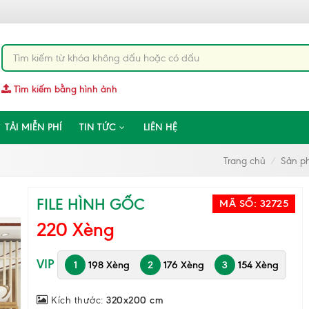
Tìm kiếm bằng hình ảnh
TẢI MIỄN PHÍ
TIN TỨC
LIÊN HỆ
Trang chủ
Sản p
FILE HÌNH GỐC
MÃ SỐ:
32725
220 Xèng
VIP
1
198 Xèng
2
176 Xèng
3
154 Xèng
Kích thước:
320x200 cm