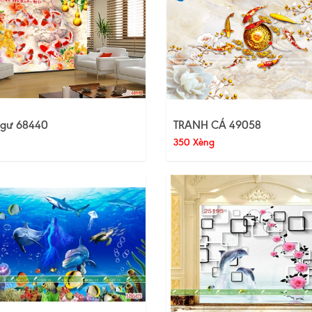
gư 68440
TRANH CÁ 49058
350 Xèng