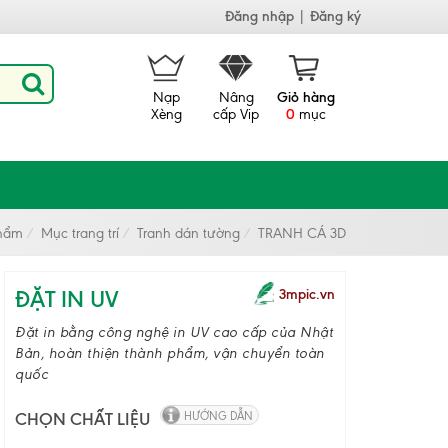
Đăng nhập
|
Đăng ký
Nạp
Nâng
Giỏ hàng
Xèng
cấp Vip
0
mục
hẩm
Mục trang trí
Tranh dán tường
TRANH CÁ 3D
ĐẶT IN UV
3mpic.vn
Đặt in bằng công nghệ in UV cao cấp của Nhật
Bản, hoàn thiện thành phẩm, vận chuyển toàn
quốc
CHỌN CHẤT LIỆU
HƯỚNG DẪN