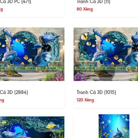
Cá 3D PC (471)
Tranh Cá 3D (11)
ng
80 Xèng
 Cá 3D (2884)
Tranh Cá 3D (1015)
ng
120 Xèng