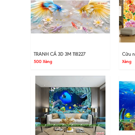
TRANH CÁ 3D 3M 118227
Cửu n
500 Xèng
Xèng