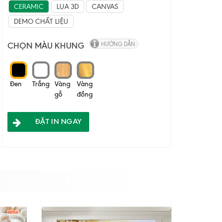
CERAMIC
LỤA 3D
CANVAS
DEMO CHẤT LIỆU
CHỌN MÀU KHUNG
HƯỚNG DẪN
Đen
Trắng
Vàng
Vàng
gỗ
đồng
ĐẶT IN NGAY