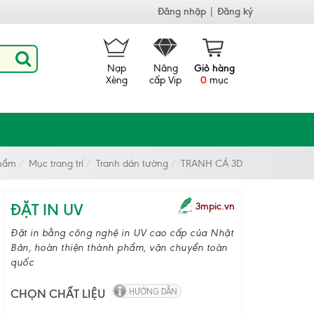
Đăng nhập
|
Đăng ký
Nạp
Nâng
Giỏ hàng
Xèng
cấp Vip
0
mục
hẩm
Mục trang trí
Tranh dán tường
TRANH CÁ 3D
ĐẶT IN UV
3mpic.vn
Đặt in bằng công nghệ in UV cao cấp của Nhật
Bản, hoàn thiện thành phẩm, vận chuyển toàn
quốc
CHỌN CHẤT LIỆU
HƯỚNG DẪN