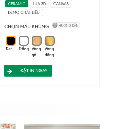
CERAMIC
LỤA 3D
CANVAS
DEMO CHẤT LIỆU
CHỌN MÀU KHUNG
HƯỚNG DẪN
Đen
Trắng
Vàng
Vàng
gỗ
đồng
ĐẶT IN NGAY