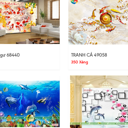
gư 68440
TRANH CÁ 49058
350 Xèng