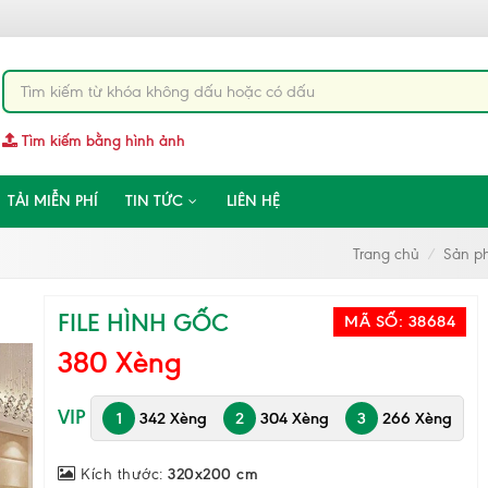
Tìm kiếm bằng hình ảnh
TẢI MIỄN PHÍ
TIN TỨC
LIÊN HỆ
Trang chủ
Sản p
FILE HÌNH GỐC
MÃ SỐ:
38684
380 Xèng
VIP
1
342 Xèng
2
304 Xèng
3
266 Xèng
Kích thước:
320x200 cm