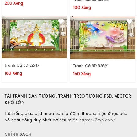
200 Xèng
100 Xèng
Tranh Cá 3D 32717
Tranh Cá 3D 32691
180 Xèng
160 Xèng
TẢI TRANH DÁN TƯỜNG, TRANH TREO TƯỜNG PSD, VECTOR
KHỔ LỚN
Hệ thống giao dịch mua bán tự động thương hiệu được bảo
hộ hoạt động duy nhất với tên miền
https://3mpic.vn/
CHÍNH SÁCH