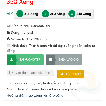
350 Xèng
VIP
1
315 Xèng
2
280 Xèng
3
245 Xèng
Kích thước:
320x200 cm
Dạng File:
psd
Số lần tải File:
2000 lần
Hình thức:
Thanh toán và tải tệp xuống hoàn toàn tự
động
TẢI XUỐNG TỆP
THÊM VÀO GIỎ
Lưu vào danh sách yêu thích
TẢI DEMO
Sản phẩm kỹ thuật số, hình gốc sử dụng cho in ấn
Nhấn chọn tải xuống tệp để tải về sản phẩm
Hướng dẫn nạp xèng và tải xuống