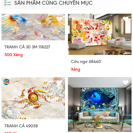
SẢN PHẨM CÙNG CHUYÊN MỤC
TRANH CÁ 3D 3M 118227
500 Xèng
Cửu ngư 68440
Xèng
TRANH CÁ 49058