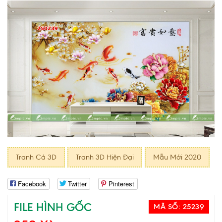
Tranh Cá 3D
Tranh 3D Hiện Đại
Mẫu Mới 2020
Facebook
Twitter
Pinterest
FILE HÌNH GỐC
MÃ SỐ:
25239