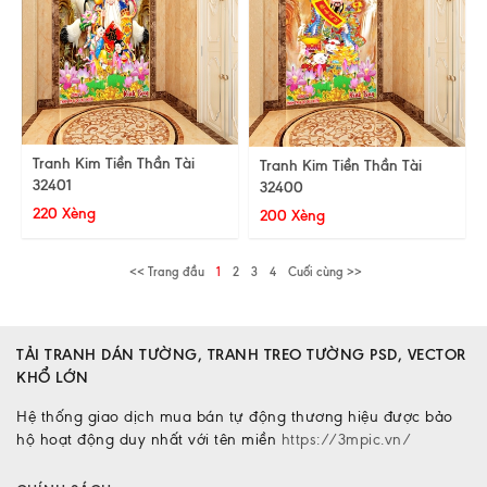
Tranh Kim Tiền Thần Tài
Tranh Kim Tiền Thần Tài
32401
32400
220 Xèng
200 Xèng
<< Trang đầu
1
2
3
4
Cuối cùng >>
TẢI TRANH DÁN TƯỜNG, TRANH TREO TƯỜNG PSD, VECTOR
KHỔ LỚN
Hệ thống giao dịch mua bán tự động thương hiệu được bảo
hộ hoạt động duy nhất với tên miền
https://3mpic.vn/