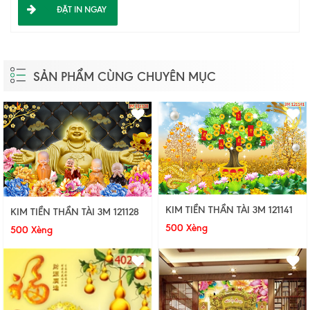
ĐẶT IN NGAY
SẢN PHẨM CÙNG CHUYÊN MỤC
KIM TIỀN THẦN TÀI 3M 121141
KIM TIỀN THẦN TÀI 3M 121128
500 Xèng
500 Xèng