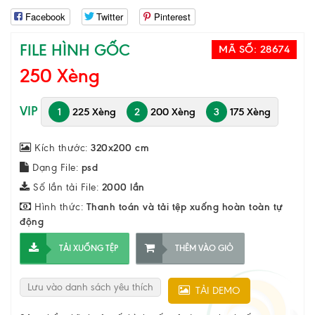
Facebook
Twitter
Pinterest
FILE HÌNH GỐC
MÃ SỐ:
28674
250 Xèng
VIP
1
225 Xèng
2
200 Xèng
3
175 Xèng
Kích thước:
320x200 cm
Dạng File:
psd
Số lần tải File:
2000 lần
Hình thức:
Thanh toán và tải tệp xuống hoàn toàn tự
động
TẢI XUỐNG TỆP
THÊM VÀO GIỎ
Lưu vào danh sách yêu thích
TẢI DEMO