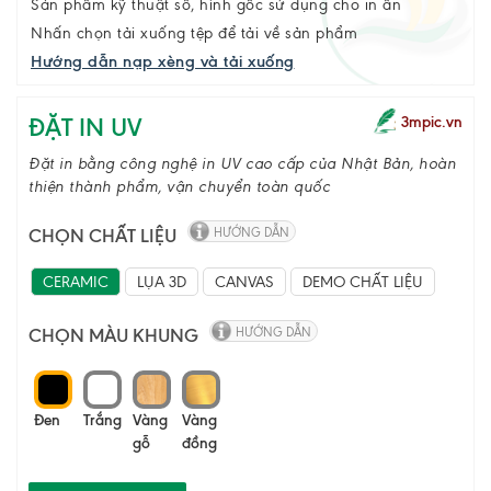
Sản phẩm kỹ thuật số, hình gốc sử dụng cho in ấn
Nhấn chọn tải xuống tệp để tải về sản phẩm
Hướng dẫn nạp xèng và tải xuống
ĐẶT IN UV
3mpic.vn
Đặt in bằng công nghệ in UV cao cấp của Nhật Bản, hoàn
thiện thành phẩm, vận chuyển toàn quốc
CHỌN CHẤT LIỆU
HƯỚNG DẪN
CERAMIC
LỤA 3D
CANVAS
DEMO CHẤT LIỆU
CHỌN MÀU KHUNG
HƯỚNG DẪN
Đen
Trắng
Vàng
Vàng
gỗ
đồng