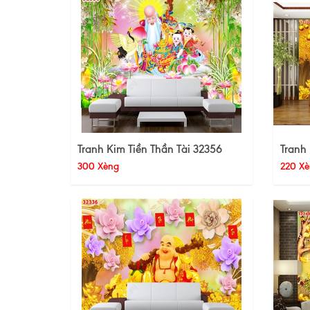
Tranh Kim Tiền Thần Tài 32356
Tranh 
300 Xèng
220 Xè