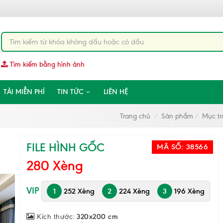
Tìm kiếm bằng hình ảnh
TẢI MIỄN PHÍ
TIN TỨC
LIÊN HỆ
Trang chủ
Sản phẩm
Mục tra
FILE HÌNH GỐC
MÃ SỐ:
38566
280 Xèng
VIP
1
252 Xèng
2
224 Xèng
3
196 Xèng
Kích thước:
320x200 cm