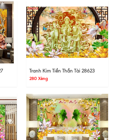
27
Tranh Kim Tiền Thần Tài 28623
280 Xèng