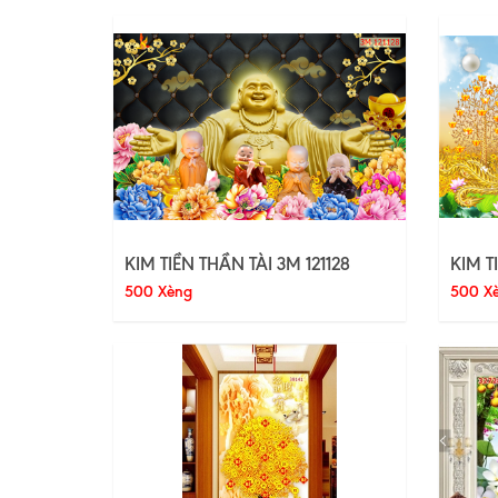
KIM TIỀN THẦN TÀI 3M 121128
KIM T
500 Xèng
500 X