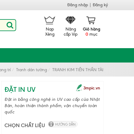
Đăng nhập
|
Đăng ký
Nạp
Nâng
Giỏ hàng
Xèng
cấp Vip
0
mục
ng trí
Tranh dán tường
TRANH KIM TIỀN THẦN TÀI
ĐẶT IN UV
3mpic.vn
Đặt in bằng công nghệ in UV cao cấp của Nhật
Bản, hoàn thiện thành phẩm, vận chuyển toàn
quốc
CHỌN CHẤT LIỆU
HƯỚNG DẪN