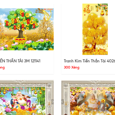
IỀN THẦN TÀI 3M 121141
Tranh Kim Tiền Thần Tài 402
èng
300 Xèng