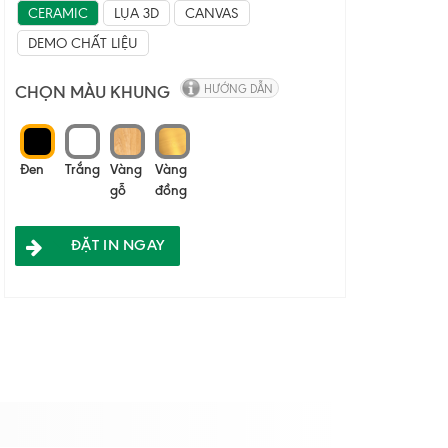
CERAMIC
LỤA 3D
CANVAS
DEMO CHẤT LIỆU
CHỌN MÀU KHUNG
HƯỚNG DẪN
Đen
Trắng
Vàng
Vàng
gỗ
đồng
ĐẶT IN NGAY