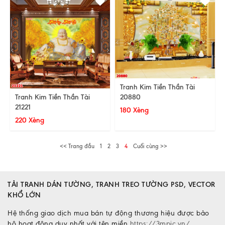
Tranh Kim Tiền Thần Tài
20880
Tranh Kim Tiền Thần Tài
21221
180 Xèng
220 Xèng
<< Trang đầu
1
2
3
4
Cuối cùng >>
TẢI TRANH DÁN TƯỜNG, TRANH TREO TƯỜNG PSD, VECTOR
KHỔ LỚN
Hệ thống giao dịch mua bán tự động thương hiệu được bảo
hộ hoạt động duy nhất với tên miền
https://3mpic.vn/