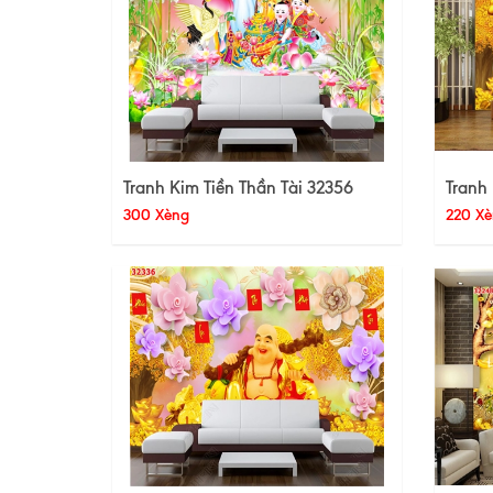
Tranh Kim Tiền Thần Tài 32356
Tranh 
300 Xèng
220 Xè