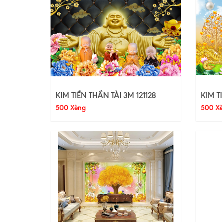
KIM TIỀN THẦN TÀI 3M 121128
KIM T
500 Xèng
500 X