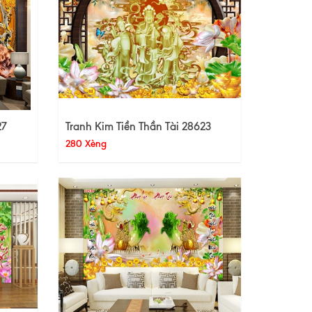
27
Tranh Kim Tiền Thần Tài 28623
280 Xèng