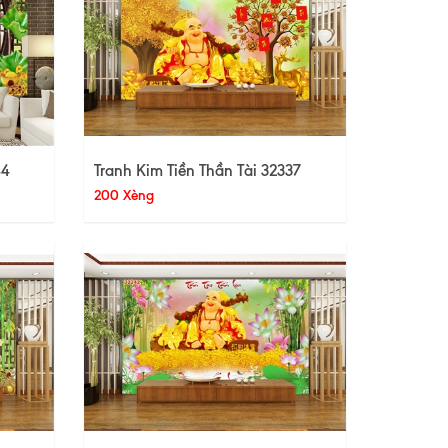
44
Tranh Kim Tiền Thần Tài 32337
200 Xèng