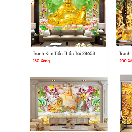
Tranh Kim Tiền Thần Tài 28653
Tranh 
180 Xèng
200 X