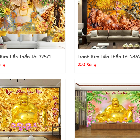
Kim Tiền Thần Tài 32571
Tranh Kim Tiền Thần Tài 286
èng
250 Xèng