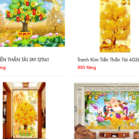
IỀN THẦN TÀI 3M 121141
Tranh Kim Tiền Thần Tài 402
èng
300 Xèng