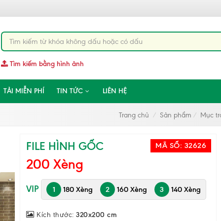
Tìm kiếm bằng hình ảnh
TẢI MIỄN PHÍ
TIN TỨC
LIÊN HỆ
Trang chủ
Sản phẩm
Mục tra
FILE HÌNH GỐC
MÃ SỐ:
32626
200 Xèng
VIP
1
180 Xèng
2
160 Xèng
3
140 Xèng
Kích thước:
320x200 cm