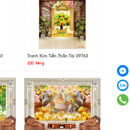
61
Tranh Kim Tiền Thần Tài 39763
220 Xèng