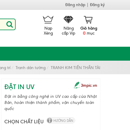
Đăng nhập
|
Đăng ký
Nạp
Nâng
Giỏ hàng
Xèng
cấp Vip
0
mục
ng trí
Tranh dán tường
TRANH KIM TIỀN THẦN TÀI
ĐẶT IN UV
3mpic.vn
Đặt in bằng công nghệ in UV cao cấp của Nhật
Bản, hoàn thiện thành phẩm, vận chuyển toàn
quốc
CHỌN CHẤT LIỆU
HƯỚNG DẪN