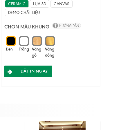
CERAMIC
LỤA 3D
CANVAS
DEMO CHẤT LIỆU
CHỌN MÀU KHUNG
HƯỚNG DẪN
Đen
Trắng
Vàng
Vàng
gỗ
đồng
ĐẶT IN NGAY