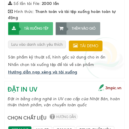
Số lần tải File:
2000 lần
Hình thức:
Thanh toán và tải tệp xuống hoàn toàn tự
động
TẢI XUỐNG TỆP
THÊM VÀO GIỎ
Lưu vào danh sách yêu thích
TẢI DEMO
Sản phẩm kỹ thuật số, hình gốc sử dụng cho in ấn
Nhấn chọn tải xuống tệp để tải về sản phẩm
Hướng dẫn nạp xèng và tải xuống
ĐẶT IN UV
3mpic.vn
Đặt in bằng công nghệ in UV cao cấp của Nhật Bản, hoàn
thiện thành phẩm, vận chuyển toàn quốc
CHỌN CHẤT LIỆU
HƯỚNG DẪN