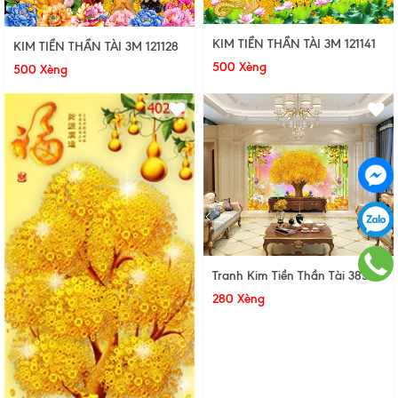
KIM TIỀN THẦN TÀI 3M 121141
KIM TIỀN THẦN TÀI 3M 121128
500 Xèng
500 Xèng
Tranh Kim Tiền Thần Tài 38566
280 Xèng