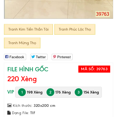
Tranh Kim Tiền Thần Tài
Tranh Phúc Lộc Thọ
Tranh Mừng Thọ
Facebook
Twitter
Pinterest
FILE HÌNH GỐC
MÃ SỐ:
39763
220 Xèng
VIP
1
198 Xèng
2
176 Xèng
3
154 Xèng
Kích thước:
320x200 cm
Dạng File:
TIF