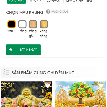
CERAMIC
LỤA 3D
CANVAS
DEMO CHẤT LIỆU
CHỌN MÀU KHUNG
HƯỚNG DẪN
Đen
Trắng
Vàng
Vàng
gỗ
đồng
ĐẶT IN NGAY
SẢN PHẨM CÙNG CHUYÊN MỤC