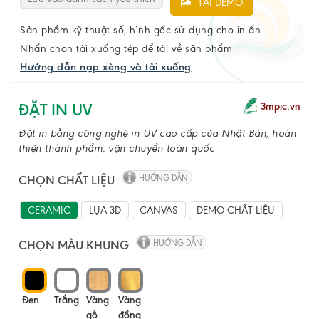
TẢI DEMO
Sản phẩm kỹ thuật số, hình gốc sử dụng cho in ấn
Nhấn chọn tải xuống tệp để tải về sản phẩm
Hướng dẫn nạp xèng và tải xuống
ĐẶT IN UV
3mpic.vn
Đặt in bằng công nghệ in UV cao cấp của Nhật Bản, hoàn
thiện thành phẩm, vận chuyển toàn quốc
CHỌN CHẤT LIỆU
HƯỚNG DẪN
CERAMIC
LỤA 3D
CANVAS
DEMO CHẤT LIỆU
CHỌN MÀU KHUNG
HƯỚNG DẪN
Đen
Trắng
Vàng
Vàng
gỗ
đồng