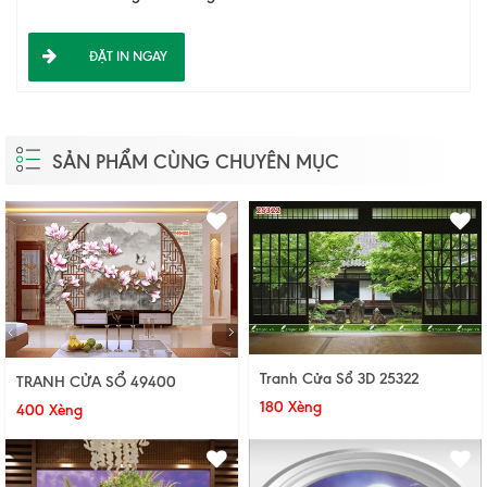
ĐẶT IN NGAY
SẢN PHẨM CÙNG CHUYÊN MỤC
Tranh Cửa Sổ 3D 25322
TRANH CỬA SỔ 49400
180 Xèng
400 Xèng