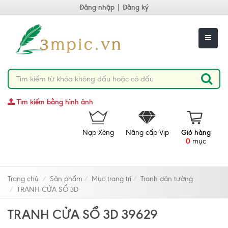
Đăng nhập
|
Đăng ký
Tìm kiếm bằng hình ảnh
Nạp Xèng
Nâng cấp Vip
Giỏ hàng
0
mục
Trang chủ
Sản phẩm
Mục trang trí
Tranh dán tường
TRANH CỬA SỔ 3D
TRANH CỬA SỔ 3D 39629