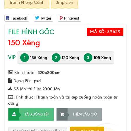
Tranh Phong Cảnh
3mpic.vn
Facebook
Twitter
Pinterest
FILE HÌNH GỐC
MÃ SỐ:
39629
150 Xèng
VIP
1
135 Xèng
2
120 Xèng
3
105 Xèng
Kích thước:
320x200cm
Dạng File:
psd
Số lần tải File:
2000 lần
Hình thức:
Thanh toán và tải tệp xuống hoàn toàn tự
động
TẢI XUỐNG TỆP
THÊM VÀO GIỎ
Lưu vào danh sách yêu thích