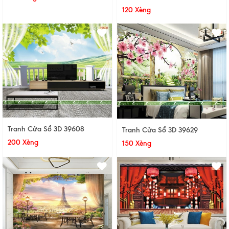
120 Xèng
Tranh Cửa Sổ 3D 39608
Tranh Cửa Sổ 3D 39629
200 Xèng
150 Xèng