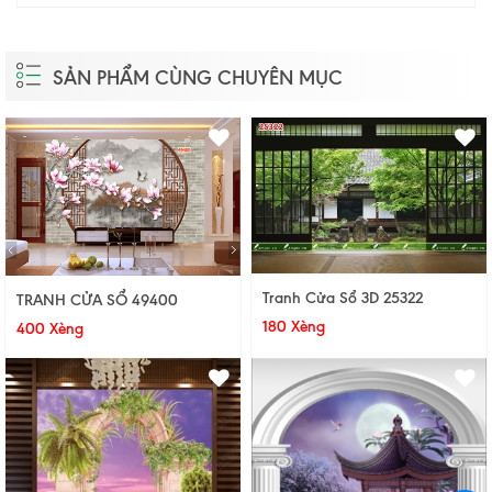
SẢN PHẨM CÙNG CHUYÊN MỤC
Tranh Cửa Sổ 3D 25322
TRANH CỬA SỔ 49400
180 Xèng
400 Xèng