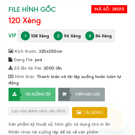
FILE HÌNH GỐC
MÃ SỐ:
38015
120 Xèng
VIP
1
108 Xèng
2
96 Xèng
3
84 Xèng
Kích thước:
320x200cm
Dạng File:
psd
Số lần tải File:
2000 lần
Hình thức:
Thanh toán và tải tệp xuống hoàn toàn tự
động
TẢI XUỐNG TỆP
THÊM VÀO GIỎ
Lưu vào danh sách yêu thích
TẢI DEMO
Sản phẩm kỹ thuật số, hình gốc sử dụng cho in ấn
Nhấn chọn tải xuống tệp để tải về sản phẩm