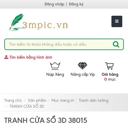
Đăng nhập
|
Đăng ký
Tìm kiếm bằng hình ảnh
Nạp Xèng
Nâng cấp Vip
Giỏ hàng
0
mục
Trang chủ
Sản phẩm
Mục trang trí
Tranh dán tường
TRANH CỬA SỔ 3D
TRANH CỬA SỔ 3D 38015