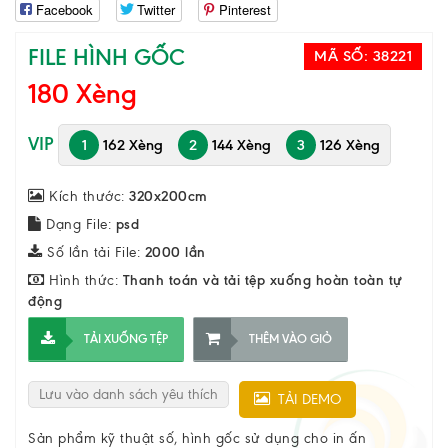
Facebook
Twitter
Pinterest
FILE HÌNH GỐC
MÃ SỐ:
38221
180 Xèng
VIP
1
162 Xèng
2
144 Xèng
3
126 Xèng
Kích thước:
320x200cm
Dạng File:
psd
Số lần tải File:
2000 lần
Hình thức:
Thanh toán và tải tệp xuống hoàn toàn tự
động
TẢI XUỐNG TỆP
THÊM VÀO GIỎ
Lưu vào danh sách yêu thích
TẢI DEMO
Sản phẩm kỹ thuật số, hình gốc sử dụng cho in ấn