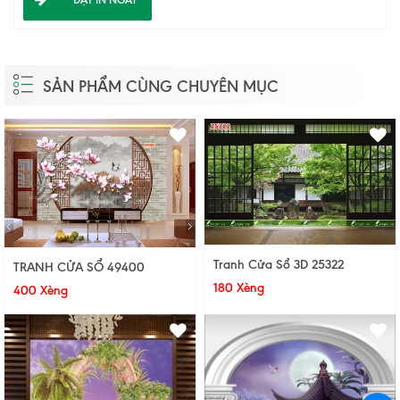
SẢN PHẨM CÙNG CHUYÊN MỤC
Tranh Cửa Sổ 3D 25322
TRANH CỬA SỔ 49400
180 Xèng
400 Xèng