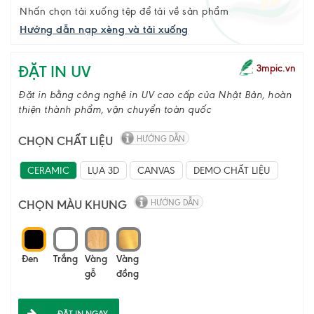
Nhấn chọn tải xuống tệp để tải về sản phẩm
Hướng dẫn nạp xèng và tải xuống
ĐẶT IN UV
3mpic.vn
Đặt in bằng công nghệ in UV cao cấp của Nhật Bản, hoàn
thiện thành phẩm, vận chuyển toàn quốc
CHỌN CHẤT LIỆU
HƯỚNG DẪN
CERAMIC
LỤA 3D
CANVAS
DEMO CHẤT LIỆU
CHỌN MÀU KHUNG
HƯỚNG DẪN
Đen
Trắng
Vàng
Vàng
gỗ
đồng
ĐẶT IN NGAY