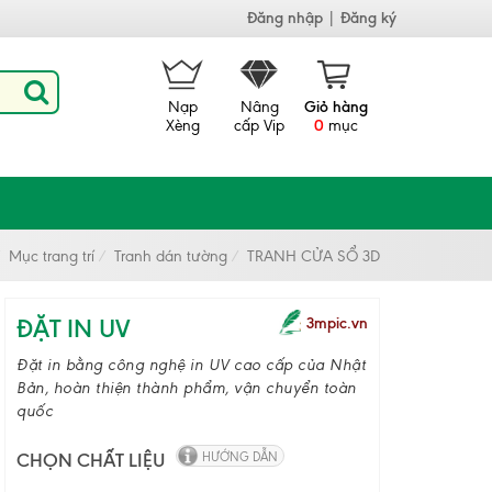
Đăng nhập
|
Đăng ký
Nạp
Nâng
Giỏ hàng
Xèng
cấp Vip
0
mục
Mục trang trí
Tranh dán tường
TRANH CỬA SỔ 3D
ĐẶT IN UV
3mpic.vn
Đặt in bằng công nghệ in UV cao cấp của Nhật
Bản, hoàn thiện thành phẩm, vận chuyển toàn
quốc
CHỌN CHẤT LIỆU
HƯỚNG DẪN