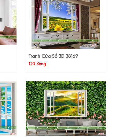
Tranh Cửa Sổ 3D 38169
120 Xèng