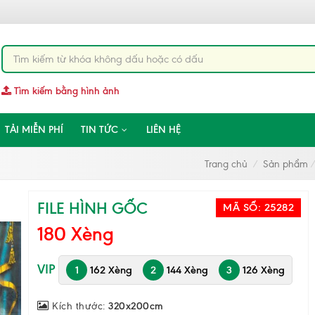
Tìm kiếm bằng hình ảnh
TẢI MIỄN PHÍ
TIN TỨC
LIÊN HỆ
Trang chủ
Sản phẩm
FILE HÌNH GỐC
MÃ SỐ:
25282
180 Xèng
VIP
1
162 Xèng
2
144 Xèng
3
126 Xèng
Kích thước:
320x200cm