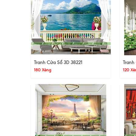
Tranh Cửa Sổ 3D 38221
Tranh
180 Xèng
120 Xè