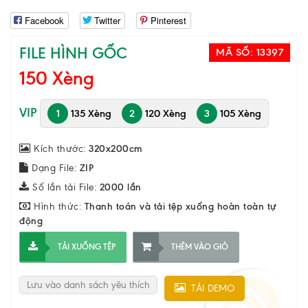
Facebook
Twitter
Pinterest
FILE HÌNH GỐC
MÃ SỐ:
13397
150 Xèng
VIP
1
135 Xèng
2
120 Xèng
3
105 Xèng
Kích thước:
320x200cm
Dạng File:
ZIP
Số lần tải File:
2000 lần
Hình thức:
Thanh toán và tải tệp xuống hoàn toàn tự
động
TẢI XUỐNG TỆP
THÊM VÀO GIỎ
Lưu vào danh sách yêu thích
TẢI DEMO