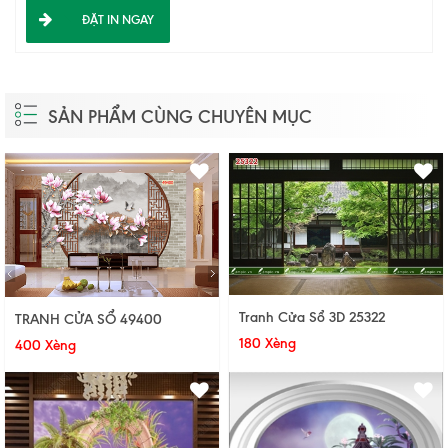
ĐẶT IN NGAY
SẢN PHẨM CÙNG CHUYÊN MỤC
Tranh Cửa Sổ 3D 25322
TRANH CỬA SỔ 49400
180 Xèng
400 Xèng