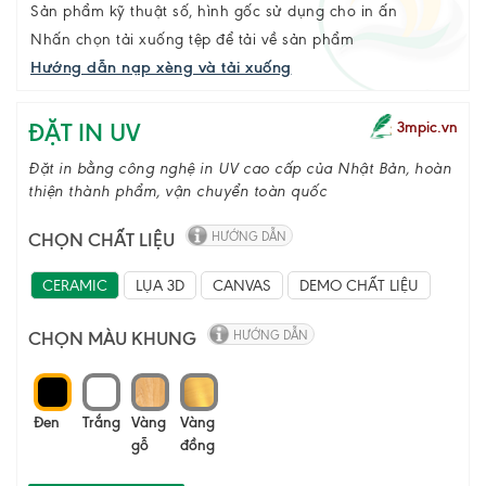
Sản phẩm kỹ thuật số, hình gốc sử dụng cho in ấn
Nhấn chọn tải xuống tệp để tải về sản phẩm
Hướng dẫn nạp xèng và tải xuống
ĐẶT IN UV
3mpic.vn
Đặt in bằng công nghệ in UV cao cấp của Nhật Bản, hoàn
thiện thành phẩm, vận chuyển toàn quốc
CHỌN CHẤT LIỆU
HƯỚNG DẪN
CERAMIC
LỤA 3D
CANVAS
DEMO CHẤT LIỆU
CHỌN MÀU KHUNG
HƯỚNG DẪN
Đen
Trắng
Vàng
Vàng
gỗ
đồng