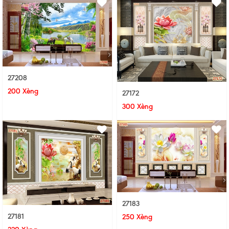
27208
200 Xèng
27172
300 Xèng
27183
27181
250 Xèng