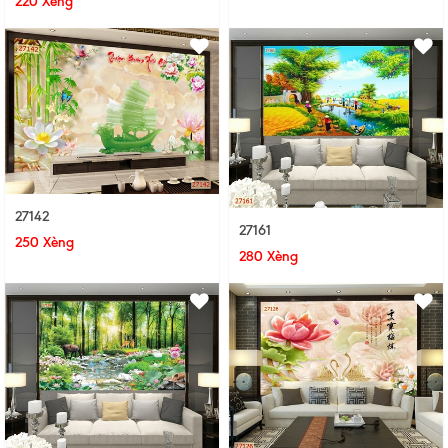
220 Xèng
27142
27161
250 Xèng
280 Xèng