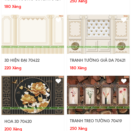
250 Xèng
180 Xèng
3D HIỆN ĐẠI 70422
TRANH TƯỜNG GIẢ DA 70421
220 Xèng
180 Xèng
TRANH TREO TƯỜNG 70419
HOA 3D 70420
250 Xèng
200 Xèng