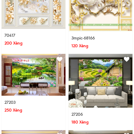
70417
3mpic-68166
200 Xèng
120 Xèng
27203
250 Xèng
27206
180 Xèng