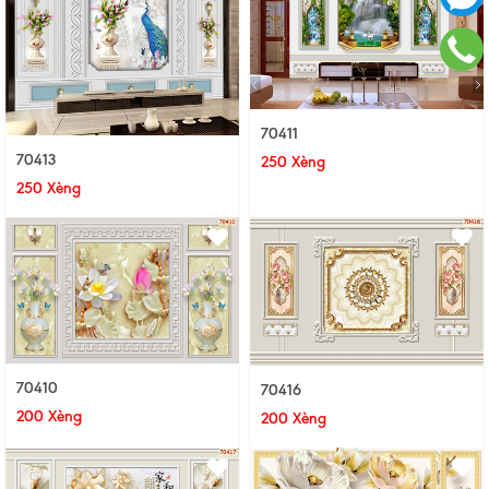
70411
70413
250 Xèng
250 Xèng
70410
70416
200 Xèng
200 Xèng