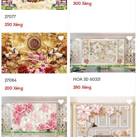
300 Xèng
27077
250 Xèng
HOA 3D 60321
27084
280 Xèng
200 Xèng