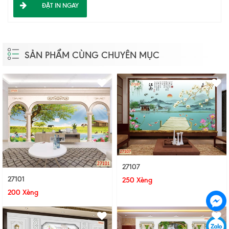
ĐẶT IN NGAY
SẢN PHẨM CÙNG CHUYÊN MỤC
27107
27101
250 Xèng
200 Xèng