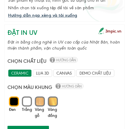
Sản phẩm kỹ thuật số, hình gốc sử dụng cho in ấn
Nhấn chọn tải xuống tệp để tải về sản phẩm
Hướng dẫn nạp xèng và tải xuống
ĐẶT IN UV
3mpic.vn
Đặt in bằng công nghệ in UV cao cấp của Nhật Bản, hoàn
thiện thành phẩm, vận chuyển toàn quốc
CHỌN CHẤT LIỆU
HƯỚNG DẪN
CERAMIC
LỤA 3D
CANVAS
DEMO CHẤT LIỆU
CHỌN MÀU KHUNG
HƯỚNG DẪN
Đen
Trắng
Vàng
Vàng
gỗ
đồng