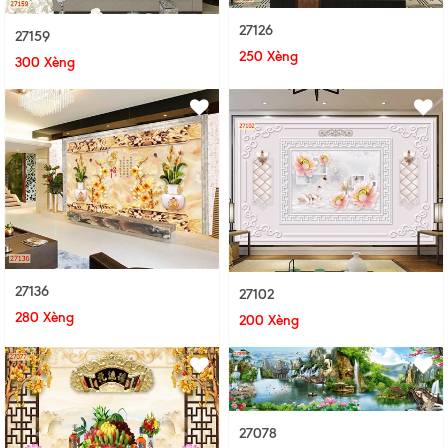
27126
27159
250 Xèng
300 Xèng
27136
27102
280 Xèng
200 Xèng
27078