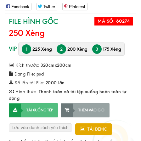
Facebook
Twitter
Pinterest
FILE HÌNH GỐC
MÃ SỐ:
60274
250 Xèng
VIP
1
225 Xèng
2
200 Xèng
3
175 Xèng
Kích thước:
320cmx200cm
Dạng File:
psd
Số lần tải File:
2000 lần
Hình thức:
Thanh toán và tải tệp xuống hoàn toàn tự
động
TẢI XUỐNG TỆP
THÊM VÀO GIỎ
Lưu vào danh sách yêu thích
TẢI DEMO