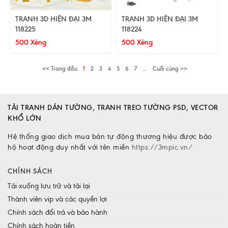
TRANH 3D HIỆN ĐẠI 3M
TRANH 3D HIỆN ĐẠI 3M
118225
118224
500 Xèng
500 Xèng
<< Trang đầu
1
2
3
4
5
6
7
...
Cuối cùng >>
TẢI TRANH DÁN TƯỜNG, TRANH TREO TƯỜNG PSD, VECTOR
KHỔ LỚN
Hệ thống giao dịch mua bán tự động thương hiệu được bảo
hộ hoạt động duy nhất với tên miền
https://3mpic.vn/
CHÍNH SÁCH
Tải xuống lưu trữ và tải lại
Thành viên vip và các quyền lợi
Chính sách đổi trả và bảo hành
Chính sách hoàn tiền