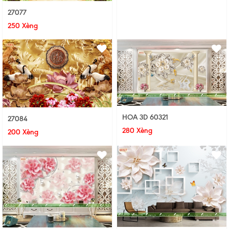
27077
250 Xèng
HOA 3D 60321
27084
280 Xèng
200 Xèng