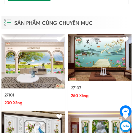
SẢN PHẨM CÙNG CHUYÊN MỤC
27107
27101
250 Xèng
200 Xèng