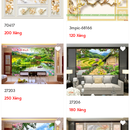
70417
3mpic-68166
200 Xèng
120 Xèng
27203
250 Xèng
27206
180 Xèng