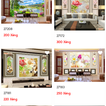
27208
200 Xèng
27172
300 Xèng
27183
27181
250 Xèng
220 Xèng