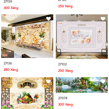
27159
250 Xèng
300 Xèng
27136
27102
280 Xèng
200 Xèng
27078
300 Xèng