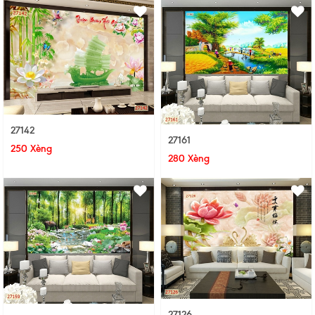
27142
27161
250 Xèng
280 Xèng
27126