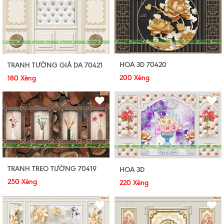
HOA 3D 70420
TRANH TƯỜNG GIẢ DA 70421
200 Xèng
180 Xèng
TRANH TREO TƯỜNG 70419
HOA 3D
250 Xèng
220 Xèng