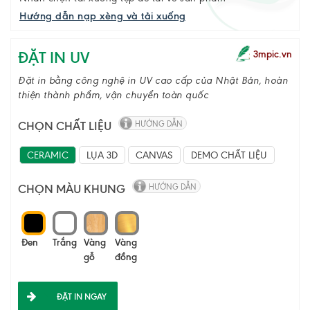
Hướng dẫn nạp xèng và tải xuống
ĐẶT IN UV
3mpic.vn
Đặt in bằng công nghệ in UV cao cấp của Nhật Bản, hoàn
thiện thành phẩm, vận chuyển toàn quốc
CHỌN CHẤT LIỆU
HƯỚNG DẪN
CERAMIC
LỤA 3D
CANVAS
DEMO CHẤT LIỆU
CHỌN MÀU KHUNG
HƯỚNG DẪN
Đen
Trắng
Vàng
Vàng
gỗ
đồng
ĐẶT IN NGAY