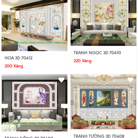
TRANH NGỌC 3D 70410
HOA 3D 70412
220 Xèng
200 Xèng
TRANH TƯỜNG 3D 70408