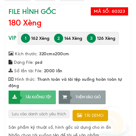
FILE HÌNH GỐC
MÃ SỐ:
60323
180 Xèng
VIP
1
162 Xèng
2
144 Xèng
3
126 Xèng
Kích thước:
320cmx200cm
Dạng File:
psd
Số lần tải File:
2000 lần
Hình thức:
Thanh toán và tải tệp xuống hoàn toàn tự
động
TẢI XUỐNG TỆP
THÊM VÀO GIỎ
Lưu vào danh sách yêu thích
TẢI DEMO
Sản phẩm kỹ thuật số, hình gốc sử dụng cho in ấn
Nhấn chọn tải xuống tệp để tải về sản phẩm