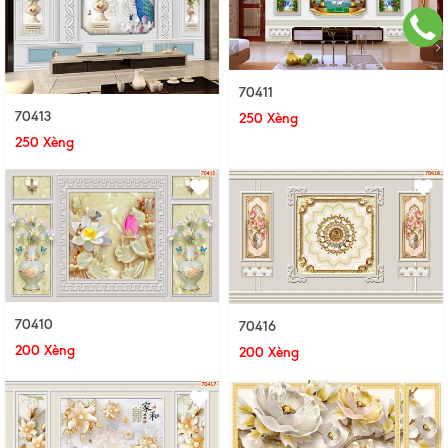
70411
70413
250 Xèng
250 Xèng
70410
70416
200 Xèng
200 Xèng