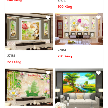
27172
300 Xèng
27183
27181
250 Xèng
220 Xèng