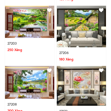
27203
250 Xèng
27206
180 Xèng
27208
200 Xèng