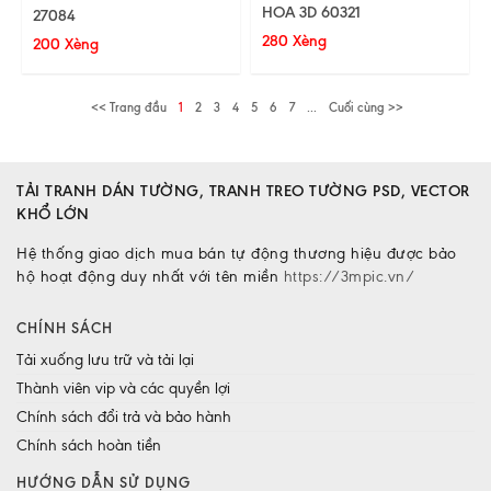
HOA 3D 60321
27084
280 Xèng
200 Xèng
<< Trang đầu
1
2
3
4
5
6
7
...
Cuối cùng >>
TẢI TRANH DÁN TƯỜNG, TRANH TREO TƯỜNG PSD, VECTOR
KHỔ LỚN
Hệ thống giao dịch mua bán tự động thương hiệu được bảo
hộ hoạt động duy nhất với tên miền
https://3mpic.vn/
CHÍNH SÁCH
Tải xuống lưu trữ và tải lại
Thành viên vip và các quyền lợi
Chính sách đổi trả và bảo hành
Chính sách hoàn tiền
HƯỚNG DẪN SỬ DỤNG