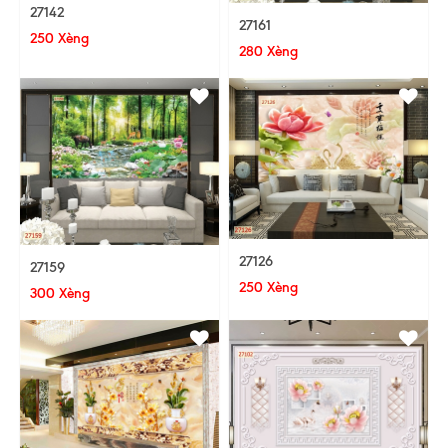
27142
27161
250 Xèng
280 Xèng
27126
27159
250 Xèng
300 Xèng