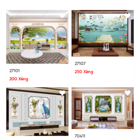
27107
27101
250 Xèng
200 Xèng
70411