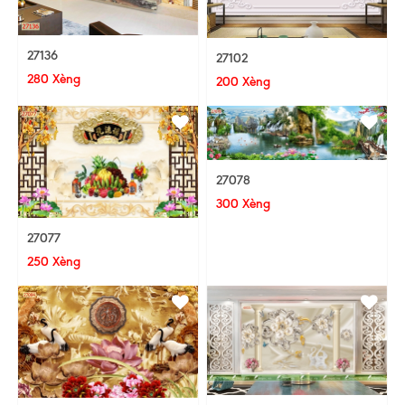
27136
27102
280 Xèng
200 Xèng
27078
300 Xèng
27077
250 Xèng