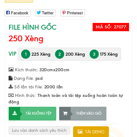
Facebook
Twitter
Pinterest
FILE HÌNH GỐC
MÃ SỐ:
27077
250 Xèng
VIP
1
225 Xèng
2
200 Xèng
3
175 Xèng
Kích thước:
320cmx200cm
Dạng File:
psd
Số lần tải File:
2000 lần
Hình thức:
Thanh toán và tải tệp xuống hoàn toàn tự
động
TẢI XUỐNG TỆP
THÊM VÀO GIỎ
Lưu vào danh sách yêu thích
TẢI DEMO