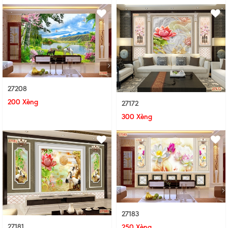
27208
200 Xèng
27172
300 Xèng
27183
27181
250 Xèng