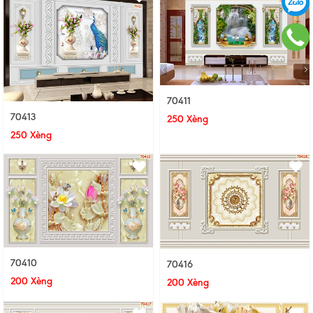
70411
70413
250 Xèng
250 Xèng
70410
70416
200 Xèng
200 Xèng