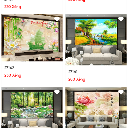
220 Xèng
27142
27161
250 Xèng
280 Xèng