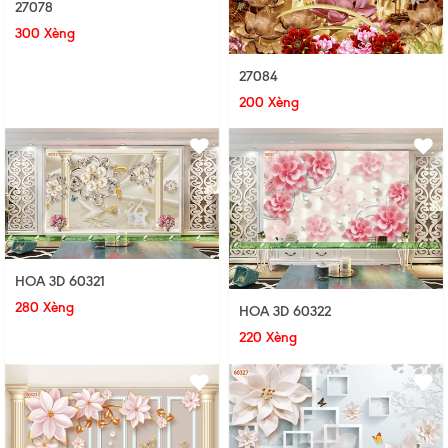
27078
300 Xèng
27084
200 Xèng
HOA 3D 60321
280 Xèng
HOA 3D 60322
220 Xèng