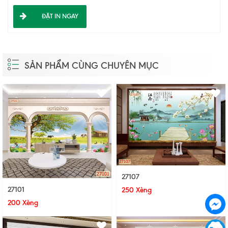
ĐẶT IN NGAY
SẢN PHẨM CÙNG CHUYÊN MỤC
27107
27101
250 Xèng
200 Xèng