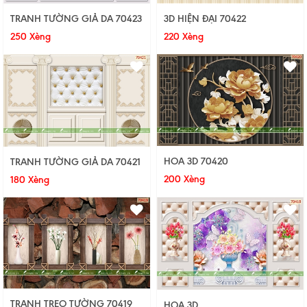
TRANH TƯỜNG GIẢ DA 70423
3D HIỆN ĐẠI 70422
250 Xèng
220 Xèng
HOA 3D 70420
TRANH TƯỜNG GIẢ DA 70421
200 Xèng
180 Xèng
TRANH TREO TƯỜNG 70419
HOA 3D