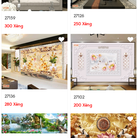
27126
27159
250 Xèng
300 Xèng
27136
27102
280 Xèng
200 Xèng