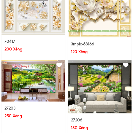
70417
3mpic-68166
200 Xèng
120 Xèng
27203
250 Xèng
27206
180 Xèng