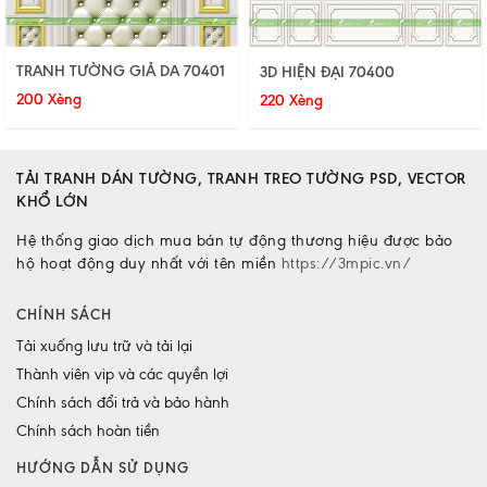
TRANH TƯỜNG GIẢ DA 70401
3D HIỆN ĐẠI 70400
200 Xèng
220 Xèng
TẢI TRANH DÁN TƯỜNG, TRANH TREO TƯỜNG PSD, VECTOR
KHỔ LỚN
Hệ thống giao dịch mua bán tự động thương hiệu được bảo
hộ hoạt động duy nhất với tên miền
https://3mpic.vn/
CHÍNH SÁCH
Tải xuống lưu trữ và tải lại
Thành viên vip và các quyền lợi
Chính sách đổi trả và bảo hành
Chính sách hoàn tiền
HƯỚNG DẪN SỬ DỤNG