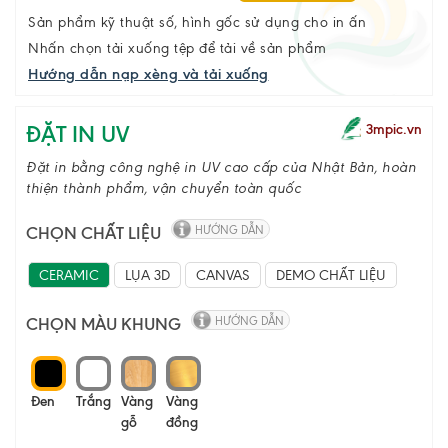
Sản phẩm kỹ thuật số, hình gốc sử dụng cho in ấn
Nhấn chọn tải xuống tệp để tải về sản phẩm
Hướng dẫn nạp xèng và tải xuống
ĐẶT IN UV
3mpic.vn
Đặt in bằng công nghệ in UV cao cấp của Nhật Bản, hoàn
thiện thành phẩm, vận chuyển toàn quốc
CHỌN CHẤT LIỆU
HƯỚNG DẪN
CERAMIC
LỤA 3D
CANVAS
DEMO CHẤT LIỆU
CHỌN MÀU KHUNG
HƯỚNG DẪN
Đen
Trắng
Vàng
Vàng
gỗ
đồng