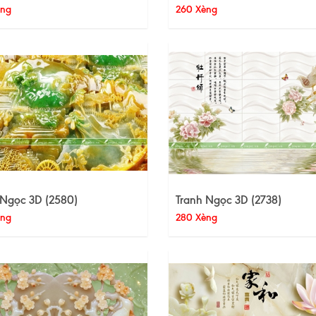
èng
260 Xèng
 Ngọc 3D (2580)
Tranh Ngọc 3D (2738)
èng
280 Xèng