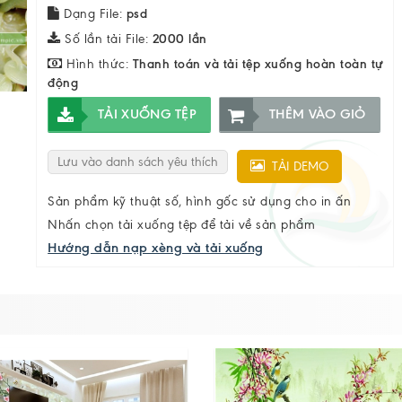
Dạng File:
psd
Số lần tải File:
2000 lần
Hình thức:
Thanh toán và tải tệp xuống hoàn toàn tự
động
TẢI XUỐNG TỆP
THÊM VÀO GIỎ
Lưu vào danh sách yêu thích
TẢI DEMO
Sản phẩm kỹ thuật số, hình gốc sử dụng cho in ấn
Nhấn chọn tải xuống tệp để tải về sản phẩm
Hướng dẫn nạp xèng và tải xuống