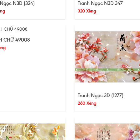
 Ngọc N3D (324)
Tranh Ngọc N3D 347
èng
320 Xèng
H CHỮ 49008
èng
Tranh Ngọc 3D (1277)
260 Xèng