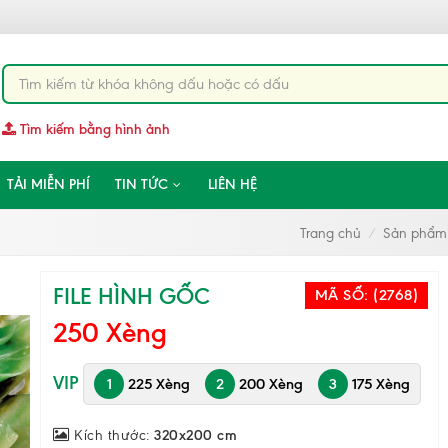
Tìm kiếm bằng hình ảnh
TẢI MIỄN PHÍ
TIN TỨC
LIÊN HỆ
Trang chủ
Sản phẩm
FILE HÌNH GỐC
MÃ SỐ:
(2768)
250 Xèng
VIP
1
225 Xèng
2
200 Xèng
3
175 Xèng
Kích thước:
320x200 cm