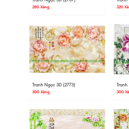
280 Xèng
320 Xè
Tranh Ngọc 3D (2773)
Tranh
300 Xèng
300 X