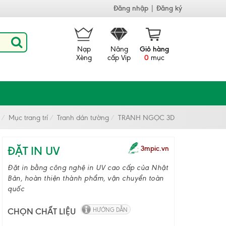
Đăng nhập
|
Đăng ký
Nạp
Nâng
Giỏ hàng
Xèng
cấp Vip
0
mục
Mục trang trí
Tranh dán tường
TRANH NGỌC 3D
ĐẶT IN UV
3mpic.vn
Đặt in bằng công nghệ in UV cao cấp của Nhật
Bản, hoàn thiện thành phẩm, vận chuyển toàn
quốc
CHỌN CHẤT LIỆU
HƯỚNG DẪN