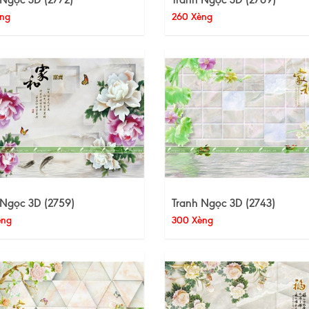
ng
260 Xèng
 Ngọc 3D (2759)
Tranh Ngọc 3D (2743)
èng
300 Xèng