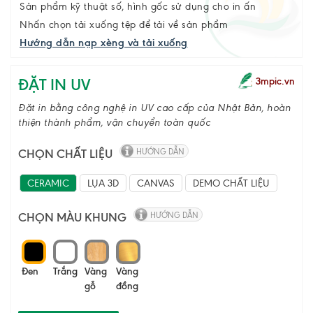
Sản phẩm kỹ thuật số, hình gốc sử dụng cho in ấn
Nhấn chọn tải xuống tệp để tải về sản phẩm
Hướng dẫn nạp xèng và tải xuống
ĐẶT IN UV
3mpic.vn
Đặt in bằng công nghệ in UV cao cấp của Nhật Bản, hoàn
thiện thành phẩm, vận chuyển toàn quốc
CHỌN CHẤT LIỆU
HƯỚNG DẪN
CERAMIC
LỤA 3D
CANVAS
DEMO CHẤT LIỆU
CHỌN MÀU KHUNG
HƯỚNG DẪN
Đen
Trắng
Vàng
Vàng
gỗ
đồng