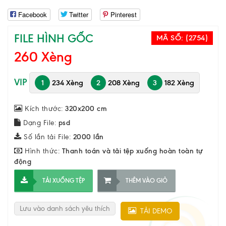
Facebook
Twitter
Pinterest
FILE HÌNH GỐC
MÃ SỐ:
(2754)
260 Xèng
VIP
1
234 Xèng
2
208 Xèng
3
182 Xèng
Kích thước:
320x200 cm
Dạng File:
psd
Số lần tải File:
2000 lần
Hình thức:
Thanh toán và tải tệp xuống hoàn toàn tự
động
TẢI XUỐNG TỆP
THÊM VÀO GIỎ
Lưu vào danh sách yêu thích
TẢI DEMO