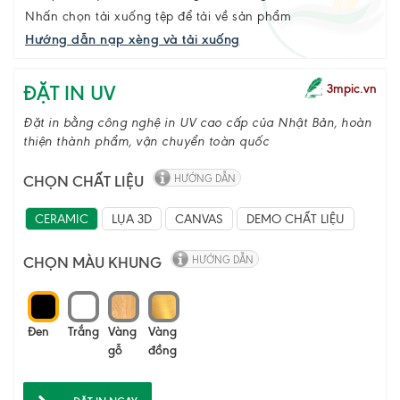
Nhấn chọn tải xuống tệp để tải về sản phẩm
Hướng dẫn nạp xèng và tải xuống
ĐẶT IN UV
3mpic.vn
Đặt in bằng công nghệ in UV cao cấp của Nhật Bản, hoàn
thiện thành phẩm, vận chuyển toàn quốc
CHỌN CHẤT LIỆU
HƯỚNG DẪN
CERAMIC
LỤA 3D
CANVAS
DEMO CHẤT LIỆU
CHỌN MÀU KHUNG
HƯỚNG DẪN
Đen
Trắng
Vàng
Vàng
gỗ
đồng