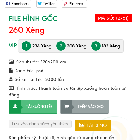
Facebook
Twitter
Pinterest
FILE HÌNH GỐC
MÃ SỐ:
(2751)
260 Xèng
VIP
1
234 Xèng
2
208 Xèng
3
182 Xèng
Kích thước:
320x200 cm
Dạng File:
psd
Số lần tải File:
2000 lần
Hình thức:
Thanh toán và tải tệp xuống hoàn toàn tự
động
TẢI XUỐNG TỆP
THÊM VÀO GIỎ
Lưu vào danh sách yêu thích
TẢI DEMO
Sản phẩm kỹ thuật số, hình gốc sử dụng cho in ấn