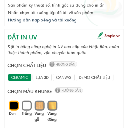
Sản phẩm kỹ thuật số, hình gốc sử dụng cho in ấn
Nhấn chọn tải xuống tệp để tải về sản phẩm
Hướng dẫn nạp xèng và tải xuống
ĐẶT IN UV
3mpic.vn
Đặt in bằng công nghệ in UV cao cấp của Nhật Bản, hoàn
thiện thành phẩm, vận chuyển toàn quốc
CHỌN CHẤT LIỆU
HƯỚNG DẪN
CERAMIC
LỤA 3D
CANVAS
DEMO CHẤT LIỆU
CHỌN MÀU KHUNG
HƯỚNG DẪN
Đen
Trắng
Vàng
Vàng
gỗ
đồng