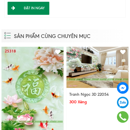
ĐẶT IN NGAY
SẢN PHẨM CÙNG CHUYÊN MỤC
Tranh Ngọc 3D 22054
300 Xèng