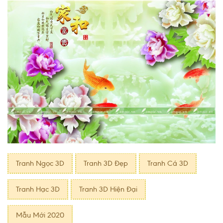
Tranh Ngọc 3D
Tranh 3D Đẹp
Tranh Cá 3D
Tranh Hạc 3D
Tranh 3D Hiện Ðại
Mẫu Mới 2020