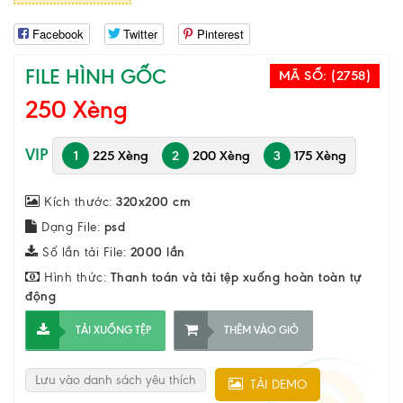
Facebook
Twitter
Pinterest
FILE HÌNH GỐC
MÃ SỐ:
(2758)
250 Xèng
VIP
1
225 Xèng
2
200 Xèng
3
175 Xèng
Kích thước:
320x200 cm
Dạng File:
psd
Số lần tải File:
2000 lần
Hình thức:
Thanh toán và tải tệp xuống hoàn toàn tự
động
TẢI XUỐNG TỆP
THÊM VÀO GIỎ
Lưu vào danh sách yêu thích
TẢI DEMO