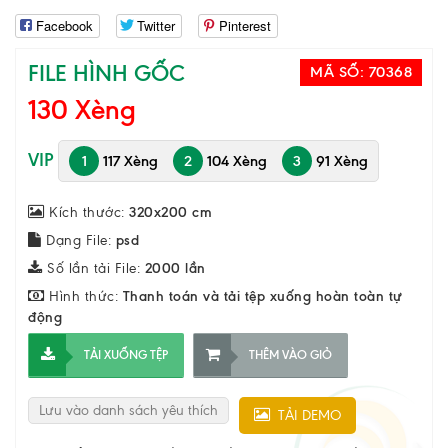
Facebook
Twitter
Pinterest
FILE HÌNH GỐC
MÃ SỐ:
70368
130 Xèng
VIP
1
117 Xèng
2
104 Xèng
3
91 Xèng
Kích thước:
320x200 cm
Dạng File:
psd
Số lần tải File:
2000 lần
Hình thức:
Thanh toán và tải tệp xuống hoàn toàn tự
động
TẢI XUỐNG TỆP
THÊM VÀO GIỎ
Lưu vào danh sách yêu thích
TẢI DEMO