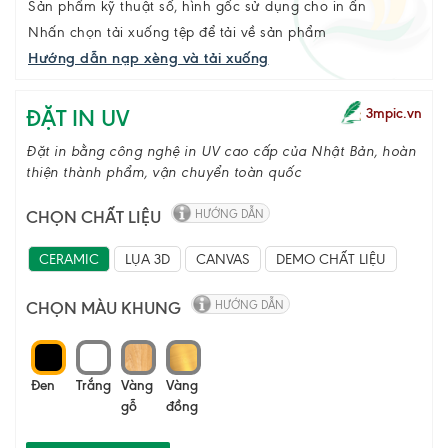
Sản phẩm kỹ thuật số, hình gốc sử dụng cho in ấn
Nhấn chọn tải xuống tệp để tải về sản phẩm
Hướng dẫn nạp xèng và tải xuống
ĐẶT IN UV
3mpic.vn
Đặt in bằng công nghệ in UV cao cấp của Nhật Bản, hoàn
thiện thành phẩm, vận chuyển toàn quốc
CHỌN CHẤT LIỆU
HƯỚNG DẪN
CERAMIC
LỤA 3D
CANVAS
DEMO CHẤT LIỆU
CHỌN MÀU KHUNG
HƯỚNG DẪN
Đen
Trắng
Vàng
Vàng
gỗ
đồng