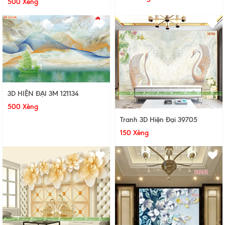
500 Xèng
3D HIỆN ĐẠI 3M 121134
500 Xèng
Tranh 3D Hiện Đại 39705
150 Xèng