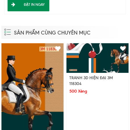
ĐẶT IN NGAY
SẢN PHẨM CÙNG CHUYÊN MỤC
TRANH 3D HIỆN ĐẠI 3M
118304
500 Xèng