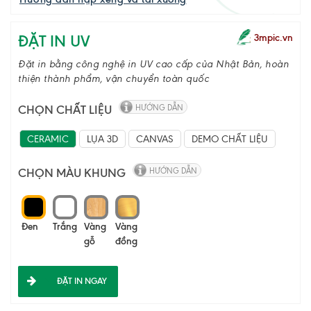
ĐẶT IN UV
3mpic.vn
Đặt in bằng công nghệ in UV cao cấp của Nhật Bản, hoàn
thiện thành phẩm, vận chuyển toàn quốc
CHỌN CHẤT LIỆU
HƯỚNG DẪN
CERAMIC
LỤA 3D
CANVAS
DEMO CHẤT LIỆU
CHỌN MÀU KHUNG
HƯỚNG DẪN
Đen
Trắng
Vàng
Vàng
gỗ
đồng
ĐẶT IN NGAY