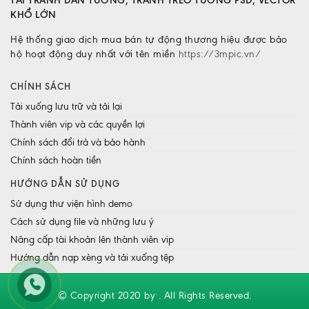
TẢI TRANH DÁN TƯỜNG, TRANH TREO TƯỜNG PSD, VECTOR
KHỔ LỚN
Hệ thống giao dịch mua bán tự động thương hiệu được bảo
hộ hoạt động duy nhất với tên miền
https://3mpic.vn/
CHÍNH SÁCH
Tải xuống lưu trữ và tải lại
Thành viên vip và các quyền lợi
Chính sách đổi trả và bảo hành
Chính sách hoàn tiền
HƯỚNG DẪN SỬ DỤNG
Sử dụng thư viện hình demo
Cách sử dụng file và những lưu ý
Nâng cấp tài khoản lên thành viên vip
Hướng dẫn nạp xèng và tải xuống tệp
© Copyright 2020 by . All Rights Reserved.