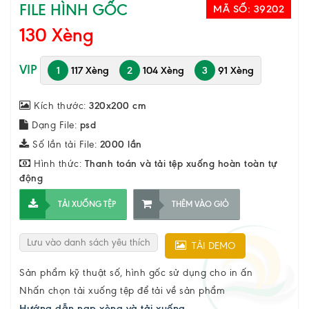
FILE HÌNH GỐC
MÃ SỐ:
39202
130 Xèng
VIP
1
117 Xèng
2
104 Xèng
3
91 Xèng
Kích thước:
320x200 cm
Dạng File:
psd
Số lần tải File:
2000 lần
Hình thức:
Thanh toán và tải tệp xuống hoàn toàn tự
động
TẢI XUỐNG TỆP
THÊM VÀO GIỎ
Lưu vào danh sách yêu thích
TẢI DEMO
Sản phẩm kỹ thuật số, hình gốc sử dụng cho in ấn
Nhấn chọn tải xuống tệp để tải về sản phẩm
Hướng dẫn nạp xèng và tải xuống