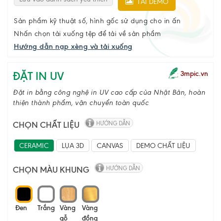
TẢI DEMO
Sản phẩm kỹ thuật số, hình gốc sử dụng cho in ấn
Nhấn chọn tải xuống tệp để tải về sản phẩm
Hướng dẫn nạp xèng và tải xuống
ĐẶT IN UV
3mpic.vn
Đặt in bằng công nghệ in UV cao cấp của Nhật Bản, hoàn
thiện thành phẩm, vận chuyển toàn quốc
CHỌN CHẤT LIỆU
HƯỚNG DẪN
CERAMIC
LỤA 3D
CANVAS
DEMO CHẤT LIỆU
CHỌN MÀU KHUNG
HƯỚNG DẪN
Đen
Trắng
Vàng
Vàng
gỗ
đồng