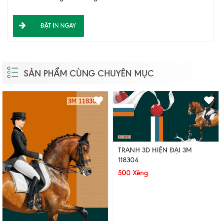
ĐẶT IN NGAY
SẢN PHẨM CÙNG CHUYÊN MỤC
TRANH 3D HIỆN ĐẠI 3M
118304
500 Xèng