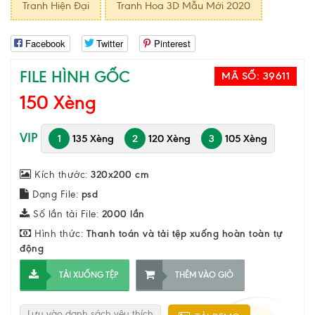
Tranh Hiện Đại
Tranh Hoa 3D Mẫu Mới 2020
Facebook
Twitter
Pinterest
FILE HÌNH GỐC
MÃ SỐ:
39611
150 Xèng
VIP
1
135 Xèng
2
120 Xèng
3
105 Xèng
Kích thước:
320x200 cm
Dạng File:
psd
Số lần tải File:
2000 lần
Hình thức:
Thanh toán và tải tệp xuống hoàn toàn tự
động
TẢI XUỐNG TỆP
THÊM VÀO GIỎ
Lưu vào danh sách yêu thích