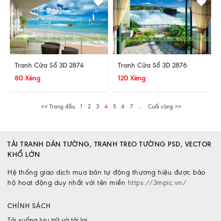
Tranh Cửa Sổ 3D 2874
Tranh Cửa Sổ 3D 2876
80 Xèng
120 Xèng
<< Trang đầu
1
2
3
4
5
6
7
...
Cuối cùng >>
TẢI TRANH DÁN TƯỜNG, TRANH TREO TƯỜNG PSD, VECTOR
KHỔ LỚN
Hệ thống giao dịch mua bán tự động thương hiệu được bảo
hộ hoạt động duy nhất với tên miền
https://3mpic.vn/
CHÍNH SÁCH
Tải xuống lưu trữ và tải lại