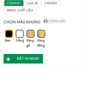
CERAMIC
LỤA 3D
CANVAS
DEMO CHẤT LIỆU
CHỌN MÀU KHUNG
HƯỚNG DẪN
Đen
Trắng
Vàng
Vàng
gỗ
đồng
ĐẶT IN NGAY