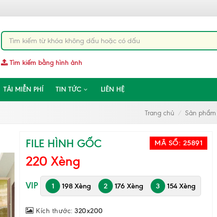
Tìm kiếm bằng hình ảnh
TẢI MIỄN PHÍ
TIN TỨC
LIÊN HỆ
Trang chủ
Sản phẩm
FILE HÌNH GỐC
MÃ SỐ:
25891
220 Xèng
VIP
1
198 Xèng
2
176 Xèng
3
154 Xèng
Kích thước:
320x200