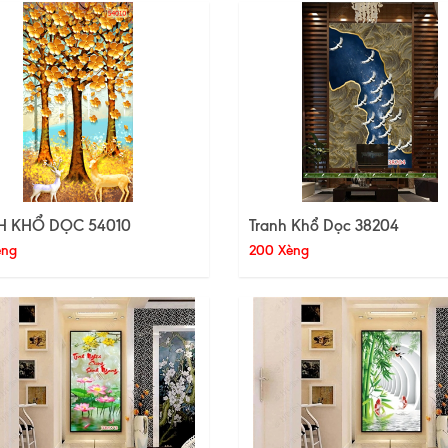
H KHỔ DỌC 54010
Tranh Khổ Dọc 38204
èng
200 Xèng