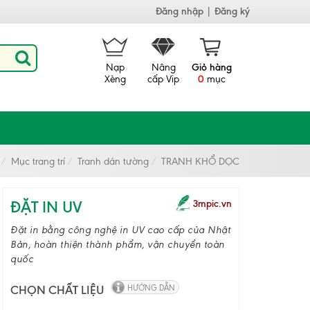
Đăng nhập
|
Đăng ký
Nạp
Nâng
Giỏ hàng
Xèng
cấp Vip
0
mục
Mục trang trí
Tranh dán tường
TRANH KHỔ DỌC
ĐẶT IN UV
3mpic.vn
Đặt in bằng công nghệ in UV cao cấp của Nhật
Bản, hoàn thiện thành phẩm, vận chuyển toàn
quốc
CHỌN CHẤT LIỆU
HƯỚNG DẪN