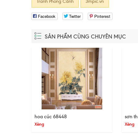
Tranh Phong Cảnh
3mpic.vn
Facebook
Twitter
Pinterest
SẢN PHẨM CÙNG CHUYÊN MỤC
hoa cúc 68448
sơn t
Xèng
Xèng