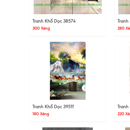
Tranh Khổ Dọc 38574
Tranh
300 Xèng
280 X
Tranh Khổ Dọc 39511
Tranh
180 Xèng
220 Xè