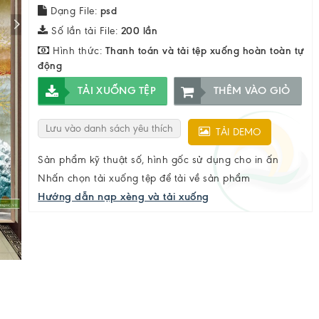
Dạng File:
psd
Số lần tải File:
200 lần
Hình thức:
Thanh toán và tải tệp xuống hoàn toàn tự
động
TẢI XUỐNG TỆP
THÊM VÀO GIỎ
Lưu vào danh sách yêu thích
TẢI DEMO
Sản phẩm kỹ thuật số, hình gốc sử dụng cho in ấn
Nhấn chọn tải xuống tệp để tải về sản phẩm
Hướng dẫn nạp xèng và tải xuống