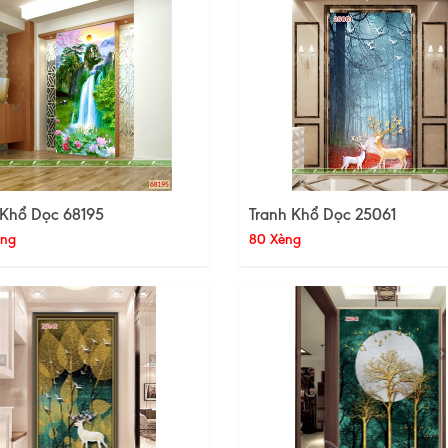
 Khổ Dọc 68195
Tranh Khổ Dọc 25061
èng
80 Xèng