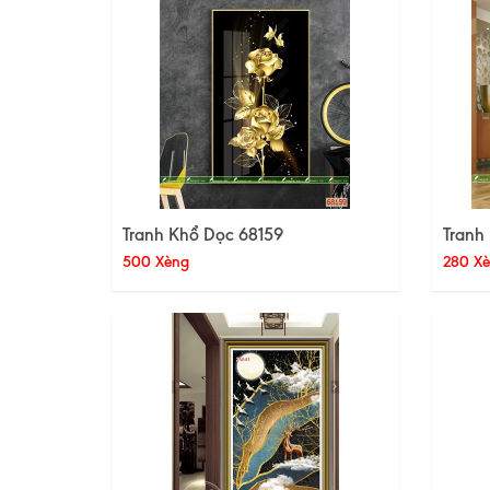
Tranh Khổ Dọc 68159
Tranh
500 Xèng
280 X