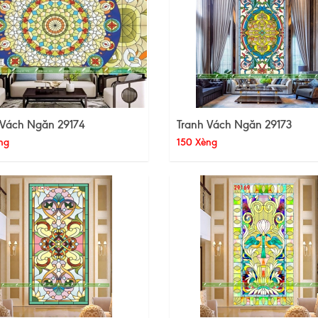
 Vách Ngăn 29174
Tranh Vách Ngăn 29173
ng
150 Xèng