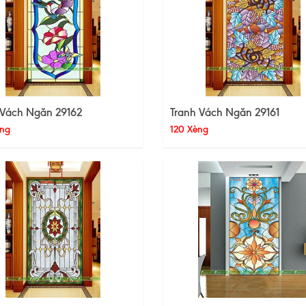
 Vách Ngăn 29162
Tranh Vách Ngăn 29161
ng
120 Xèng