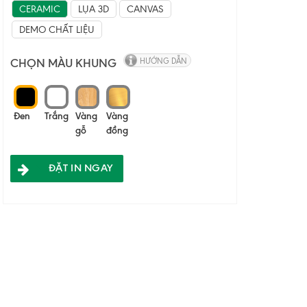
CERAMIC
LỤA 3D
CANVAS
DEMO CHẤT LIỆU
CHỌN MÀU KHUNG
HƯỚNG DẪN
Đen
Trắng
Vàng
Vàng
gỗ
đồng
ĐẶT IN NGAY