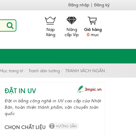
Đăng nhập
|
Đăng ký
Nạp
Nâng
Giỏ hàng
Xèng
cấp Vip
0
mục
Mục trang trí
Tranh dán tường
TRANH VÁCH NGĂN
ĐẶT IN UV
3mpic.vn
Đặt in bằng công nghệ in UV cao cấp của Nhật
Bản, hoàn thiện thành phẩm, vận chuyển toàn
quốc
CHỌN CHẤT LIỆU
HƯỚNG DẪN