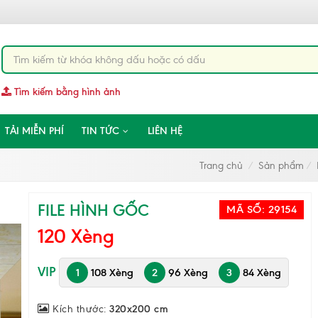
Tìm kiếm bằng hình ảnh
TẢI MIỄN PHÍ
TIN TỨC
LIÊN HỆ
Trang chủ
Sản phẩm
FILE HÌNH GỐC
MÃ SỐ:
29154
120 Xèng
VIP
1
108 Xèng
2
96 Xèng
3
84 Xèng
Kích thước:
320x200 cm