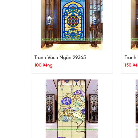
Tranh Vách Ngăn 29365
Tranh
100 Xèng
150 Xè