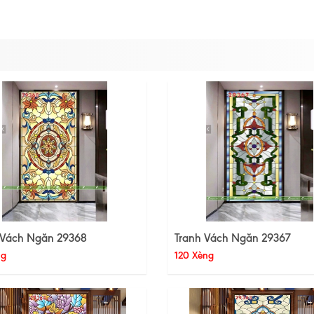
 Vách Ngăn 29368
Tranh Vách Ngăn 29367
ng
120 Xèng