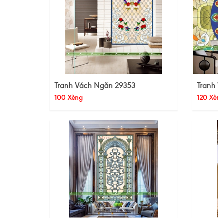
Tranh Vách Ngăn 29353
Tranh
100 Xèng
120 Xè