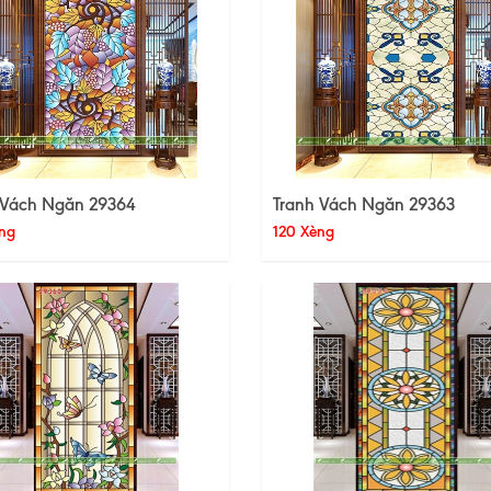
 Vách Ngăn 29364
Tranh Vách Ngăn 29363
ng
120 Xèng