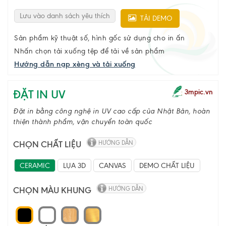
Lưu vào danh sách yêu thích
TẢI DEMO
Sản phẩm kỹ thuật số, hình gốc sử dụng cho in ấn
Nhấn chọn tải xuống tệp để tải về sản phẩm
Hướng dẫn nạp xèng và tải xuống
ĐẶT IN UV
3mpic.vn
Đặt in bằng công nghệ in UV cao cấp của Nhật Bản, hoàn
thiện thành phẩm, vận chuyển toàn quốc
CHỌN CHẤT LIỆU
HƯỚNG DẪN
CERAMIC
LỤA 3D
CANVAS
DEMO CHẤT LIỆU
CHỌN MÀU KHUNG
HƯỚNG DẪN