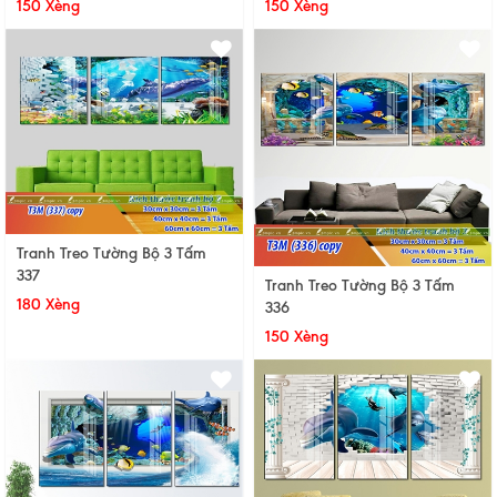
150 Xèng
150 Xèng
Tranh Treo Tường Bộ 3 Tấm
337
Tranh Treo Tường Bộ 3 Tấm
180 Xèng
336
150 Xèng