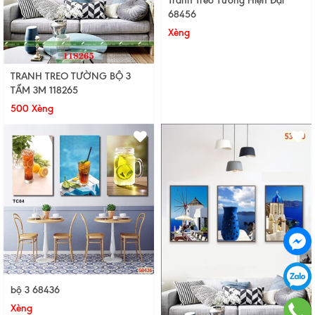
Tranh Treo Tường Hiện Đại
68456
Xèng
TRANH TREO TƯỜNG BỘ 3
TẤM 3M 118265
500 Xèng
bộ 3 68436
Xèng