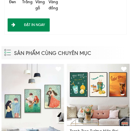
Đen
Trắng
Vàng
Vàng
gỗ
đồng
ĐẶT IN NGAY
SẢN PHẨM CÙNG CHUYÊN MỤC