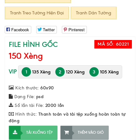
Tranh Treo Tường Hiện Đại
Tranh Dán Tường
Facebook
Twitter
Pinterest
FILE HÌNH GỐC
MÃ SỐ:
60221
150 Xèng
VIP
1
135 Xèng
2
120 Xèng
3
105 Xèng
Kích thước:
60x90
Dạng File:
psd
Số lần tải File:
2000 lần
Hình thức:
Thanh toán và tải tệp xuống hoàn toàn tự
động
TẢI XUỐNG TỆP
THÊM VÀO GIỎ