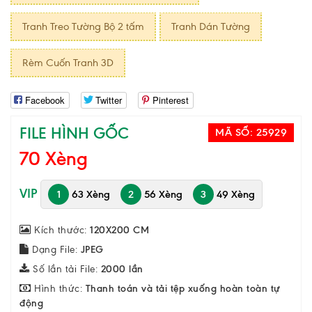
Tranh Treo Tường Bộ 2 tấm
Tranh Dán Tường
Rèm Cuốn Tranh 3D
Facebook
Twitter
Pinterest
FILE HÌNH GỐC
MÃ SỐ:
25929
70 Xèng
VIP
1
63 Xèng
2
56 Xèng
3
49 Xèng
Kích thước:
120X200 CM
Dạng File:
JPEG
Số lần tải File:
2000 lần
Hình thức:
Thanh toán và tải tệp xuống hoàn toàn tự
động