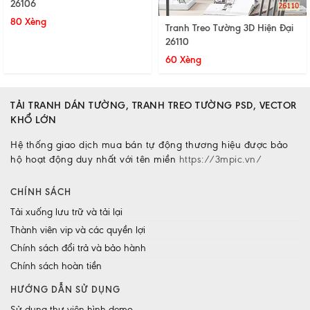
26106
80 Xèng
Tranh Treo Tường 3D Hiện Đại
26110
60 Xèng
TẢI TRANH DÁN TƯỜNG, TRANH TREO TƯỜNG PSD, VECTOR
KHỔ LỚN
Hệ thống giao dịch mua bán tự động thương hiệu được bảo
hộ hoạt động duy nhất với tên miền
https://3mpic.vn/
CHÍNH SÁCH
Tải xuống lưu trữ và tải lại
Thành viên vip và các quyền lợi
Chính sách đổi trả và bảo hành
Chính sách hoàn tiền
HƯỚNG DẪN SỬ DỤNG
Sử dụng thư viện hình demo