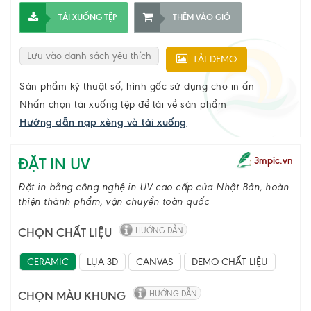
TẢI XUỐNG TỆP
THÊM VÀO GIỎ
Lưu vào danh sách yêu thích
TẢI DEMO
Sản phẩm kỹ thuật số, hình gốc sử dụng cho in ấn
Nhấn chọn tải xuống tệp để tải về sản phẩm
Hướng dẫn nạp xèng và tải xuống
ĐẶT IN UV
3mpic.vn
Đặt in bằng công nghệ in UV cao cấp của Nhật Bản, hoàn
thiện thành phẩm, vận chuyển toàn quốc
CHỌN CHẤT LIỆU
HƯỚNG DẪN
CERAMIC
LỤA 3D
CANVAS
DEMO CHẤT LIỆU
CHỌN MÀU KHUNG
HƯỚNG DẪN