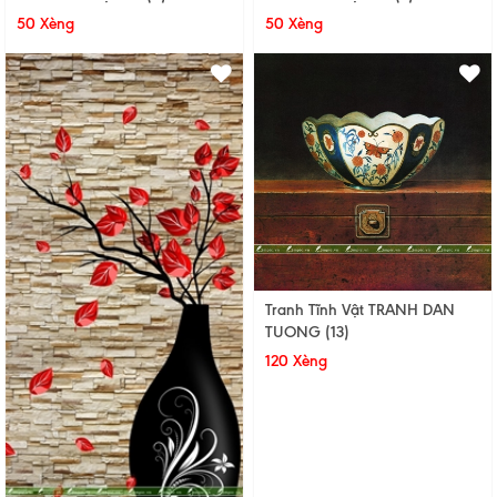
50 Xèng
50 Xèng
Tranh Tĩnh Vật TRANH DAN
TUONG (13)
120 Xèng