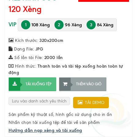
120 Xèng
VIP
1
108 Xèng
2
96 Xèng
3
84 Xèng
Kích thước:
320x200cm
Dạng File:
JPG
Số lần tải File:
2000 lần
Hình thức:
Thanh toán và tải tệp xuống hoàn toàn tự
động
TẢI XUỐNG TỆP
THÊM VÀO GIỎ
Lưu vào danh sách yêu thích
TẢI DEMO
Sản phẩm kỹ thuật số, hình gốc sử dụng cho in ấn
Nhấn chọn tải xuống tệp để tải về sản phẩm
Hướng dẫn nạp xèng và tải xuống