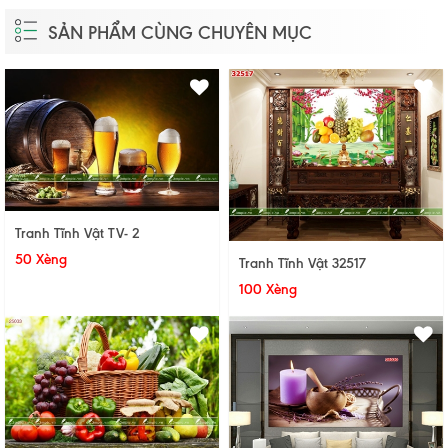
SẢN PHẨM CÙNG CHUYÊN MỤC
Tranh Tĩnh Vật TV- 2
50 Xèng
Tranh Tĩnh Vật 32517
100 Xèng