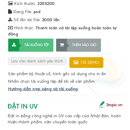
Kích thước:
320X200
Dạng File:
psd
Số lần tải File:
2000 lần
Hình thức:
Thanh toán và tải tệp xuống hoàn toàn tự
động
TẢI XUỐNG TỆP
THÊM VÀO GIỎ
Lưu vào danh sách yêu thích
TẢI DEMO
Sản phẩm kỹ thuật số, hình gốc sử dụng cho in ấn
Nhấn chọn tải xuống tệp để tải về sản phẩm
Hướng dẫn nạp xèng và tải xuống
ĐẶT IN UV
3mpic.vn
Đặt in bằng công nghệ in UV cao cấp của Nhật Bản, hoàn
thiện thành phẩm, vận chuyển toàn quốc