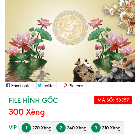
Facebook
Twitter
Pinterest
FILE HÌNH GỐC
MÃ SỐ:
53357
300 Xèng
VIP
1
270 Xèng
2
240 Xèng
3
210 Xèng