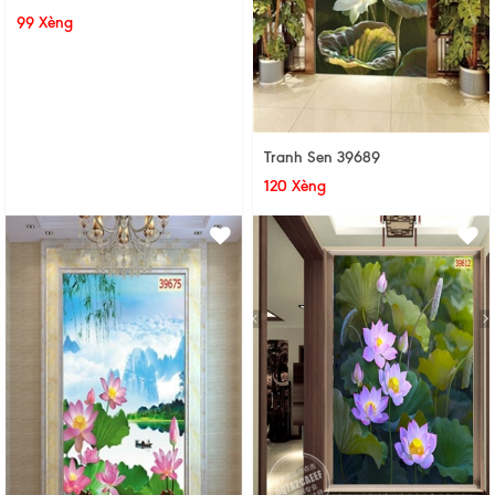
99 Xèng
Tranh Sen 39689
120 Xèng