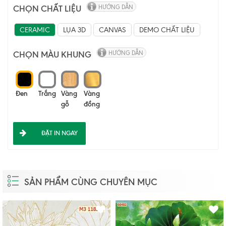
CHỌN CHẤT LIỆU
HƯỚNG DẪN
CERAMIC
LỤA 3D
CANVAS
DEMO CHẤT LIỆU
CHỌN MÀU KHUNG
HƯỚNG DẪN
Đen
Trắng
Vàng
Vàng
gỗ
đồng
ĐẶT IN NGAY
SẢN PHẨM CÙNG CHUYÊN MỤC