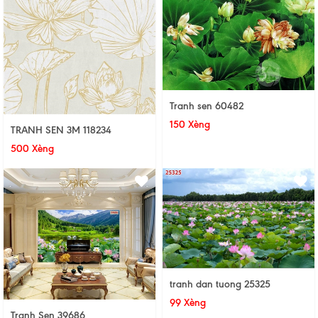
Tranh sen 60482
150 Xèng
TRANH SEN 3M 118234
500 Xèng
tranh dan tuong 25325
99 Xèng
Tranh Sen 39686