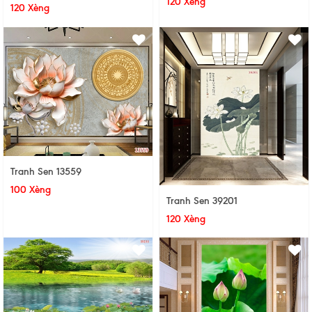
120 Xèng
120 Xèng
Tranh Sen 13559
100 Xèng
Tranh Sen 39201
120 Xèng