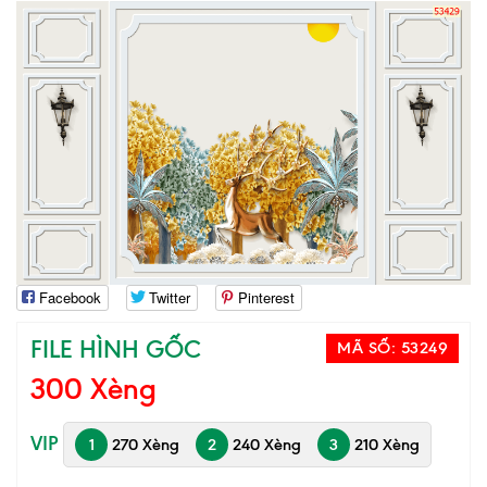
Facebook
Twitter
Pinterest
FILE HÌNH GỐC
MÃ SỐ:
53249
300 Xèng
VIP
1
270 Xèng
2
240 Xèng
3
210 Xèng