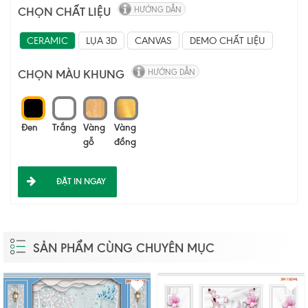
CHỌN CHẤT LIỆU
HƯỚNG DẪN
CERAMIC
LỤA 3D
CANVAS
DEMO CHẤT LIỆU
CHỌN MÀU KHUNG
HƯỚNG DẪN
Đen
Trắng
Vàng
Vàng
gỗ
đồng
ĐẶT IN NGAY
SẢN PHẨM CÙNG CHUYÊN MỤC