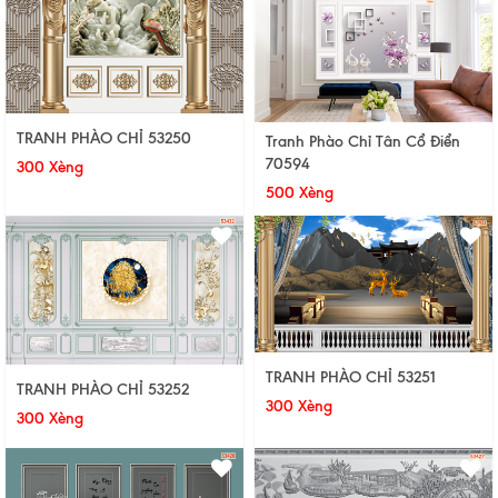
TRANH PHÀO CHỈ 53250
Tranh Phào Chỉ Tân Cổ Điển
70594
300 Xèng
500 Xèng
TRANH PHÀO CHỈ 53251
TRANH PHÀO CHỈ 53252
300 Xèng
300 Xèng