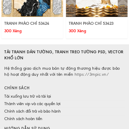
TRANH PHÀO CHỈ 53424
TRANH PHÀO CHỈ 53423
300 Xèng
300 Xèng
TẢI TRANH DÁN TƯỜNG, TRANH TREO TƯỜNG PSD, VECTOR
KHỔ LỚN
Hệ thống giao dịch mua bán tự động thương hiệu được bảo
hộ hoạt động duy nhất với tên miền
https://3mpic.vn/
CHÍNH SÁCH
Tải xuống lưu trữ và tải lại
Thành viên vip và các quyền lợi
Chính sách đổi trả và bảo hành
Chính sách hoàn tiền
HƯỚNG DẪN SỬ DỤNG