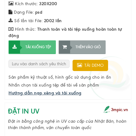
Kích thước:
320X200
Dạng File:
psd
Số lần tải File:
2002 lần
Hình thức:
Thanh toán và tải tệp xuống hoàn toàn tự
động
TẢI XUỐNG TỆP
THÊM VÀO GIỎ
Lưu vào danh sách yêu thích
TẢI DEMO
Sản phẩm kỹ thuật số, hình gốc sử dụng cho in ấn
Nhấn chọn tải xuống tệp để tải về sản phẩm
Hướng dẫn nạp xèng và tải xuống
ĐẶT IN UV
3mpic.vn
Đặt in bằng công nghệ in UV cao cấp của Nhật Bản, hoàn
thiện thành phẩm, vận chuyển toàn quốc