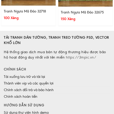
Tranh Ngựa Mã Đáo 32718
Tranh Ngựa Mã Đáo 32675
100 Xèng
150 Xèng
TẢI TRANH DÁN TƯỜNG, TRANH TREO TƯỜNG PSD, VECTOR
KHỔ LỚN
Hệ thống giao dịch mua bán tự động thương hiệu được bảo
hộ hoạt động duy nhất với tên miền
https://3mpic.vn/
CHÍNH SÁCH
Tải xuống lưu trữ và tải lại
Thành viên vip và các quyền lợi
Chính sách đổi trả và bảo hành
Chính sách hoàn tiền
HƯỚNG DẪN SỬ DỤNG
Sử dụng thư viện hình demo