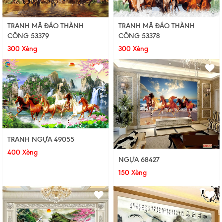
TRANH MÃ ĐÁO THÀNH
TRANH MÃ ĐÁO THÀNH
CÔNG 53379
CÔNG 53378
300 Xèng
300 Xèng
TRANH NGỰA 49055
400 Xèng
NGỰA 68427
150 Xèng