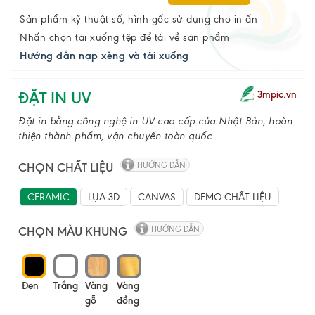
Sản phẩm kỹ thuật số, hình gốc sử dụng cho in ấn
Nhấn chọn tải xuống tệp để tải về sản phẩm
Hướng dẫn nạp xèng và tải xuống
ĐẶT IN UV
3mpic.vn
Đặt in bằng công nghệ in UV cao cấp của Nhật Bản, hoàn
thiện thành phẩm, vận chuyển toàn quốc
CHỌN CHẤT LIỆU
HƯỚNG DẪN
CERAMIC
LỤA 3D
CANVAS
DEMO CHẤT LIỆU
CHỌN MÀU KHUNG
HƯỚNG DẪN
Đen
Trắng
Vàng
Vàng
gỗ
đồng