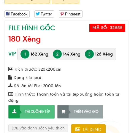
Facebook
Twitter
Pinterest
FILE HÌNH GỐC
MÃ SỐ:
32555
180 Xèng
VIP
1
162 Xèng
2
144 Xèng
3
126 Xèng
Kích thước:
320x200cm
Dạng File:
psd
Số lần tải File:
2000 lần
Hình thức:
Thanh toán và tải tệp xuống hoàn toàn tự
động
TẢI XUỐNG TỆP
THÊM VÀO GIỎ
Lưu vào danh sách yêu thích
TẢI DEMO