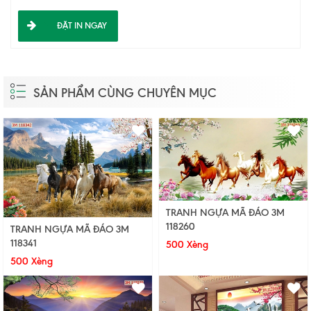
ĐẶT IN NGAY
SẢN PHẨM CÙNG CHUYÊN MỤC
TRANH NGỰA MÃ ĐÁO 3M
118260
TRANH NGỰA MÃ ĐÁO 3M
118341
500 Xèng
500 Xèng