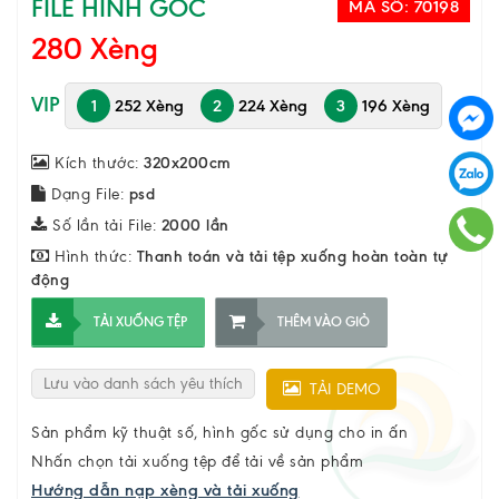
FILE HÌNH GỐC
MÃ SỐ:
70198
280 Xèng
VIP
1
252 Xèng
2
224 Xèng
3
196 Xèng
Kích thước:
320x200cm
Dạng File:
psd
Số lần tải File:
2000 lần
Hình thức:
Thanh toán và tải tệp xuống hoàn toàn tự
động
TẢI XUỐNG TỆP
THÊM VÀO GIỎ
Lưu vào danh sách yêu thích
TẢI DEMO
Sản phẩm kỹ thuật số, hình gốc sử dụng cho in ấn
Nhấn chọn tải xuống tệp để tải về sản phẩm
Hướng dẫn nạp xèng và tải xuống