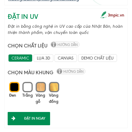
ĐẶT IN UV
3mpic.vn
Đặt in bằng công nghệ in UV cao cấp của Nhật Bản, hoàn
thiện thành phẩm, vận chuyển toàn quốc
CHỌN CHẤT LIỆU
HƯỚNG DẪN
CERAMIC
LỤA 3D
CANVAS
DEMO CHẤT LIỆU
CHỌN MÀU KHUNG
HƯỚNG DẪN
Đen
Trắng
Vàng
Vàng
gỗ
đồng
ĐẶT IN NGAY