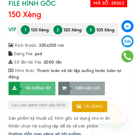
FILE HÌNH GỐC
MÃ SỐ:
28262
150 Xèng
VIP
1
135 Xèng
2
120 Xèng
3
105 Xèng
Kích thước:
320x200 cm
Dạng File:
psd
Số lần tải File:
2000 lần
Hình thức:
Thanh toán và tải tệp xuống hoàn toàn tự
động
TẢI XUỐNG TỆP
THÊM VÀO GIỎ
Lưu vào danh sách yêu thích
TẢI DEMO
Sản phẩm kỹ thuật số, hình gốc sử dụng cho in ấn
Nhấn chọn tải xuống tệp để tải về sản phẩm
Hướng dẫn nạp xèng và tải xuống